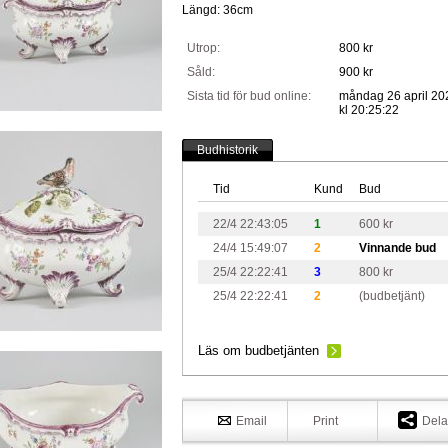
Längd: 36cm
Utrop:
800 kr
Såld:
900 kr
Sista tid för bud online:
måndag 26 april 20
kl 20:25:22
Budhistorik
Tid
Kund
Bud
22/4 22:43:05
1
600 kr
24/4 15:49:07
2
Vinnande bud
25/4 22:22:41
3
800 kr
25/4 22:22:41
2
(budbetjänt)
Läs om budbetjänten
Email
Print
Dela