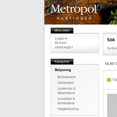
Au
Mina sidor
Logga in
Sök
Bli kund
Glömt login?
Sortera
Kategorier
GLAS 
Belysning
Bordslampor
Til
Golvlampor
Ljuskronor &
takarmaturer
Ljusstakar &
kandelabrar
Väggbelysning