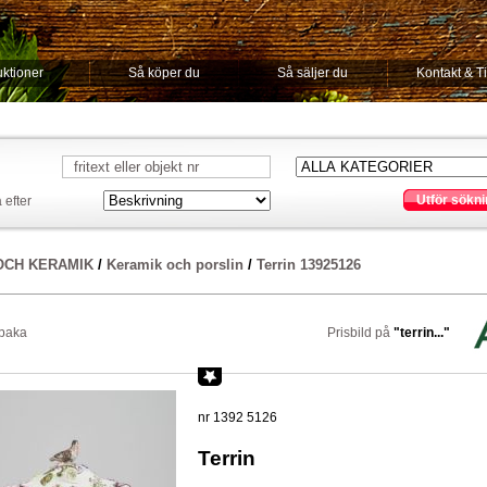
ktioner
Så köper du
Så säljer du
Kontakt & T
Utför sökni
 efter
OCH KERAMIK
/
Keramik och porslin
/
Terrin 13925126
lbaka
Prisbild på
"terrin..."
nr 1392 5126
Terrin