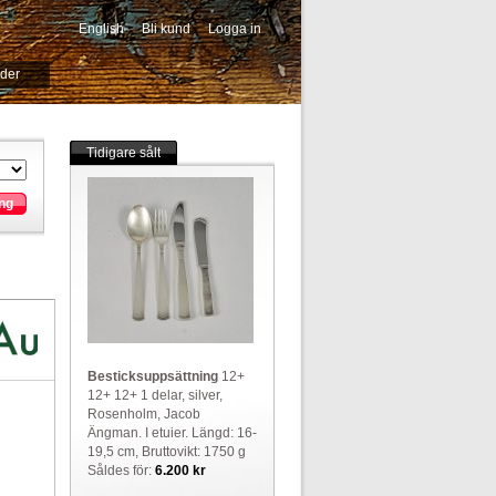
English
Bli kund
Logga in
-->
ider
Tidigare sålt
ng
Besticksuppsättning
12+
12+ 12+ 1 delar, silver,
Rosenholm, Jacob
Ängman. I etuier. Längd: 16-
19,5 cm, Bruttovikt: 1750 g
Såldes för:
6.200 kr