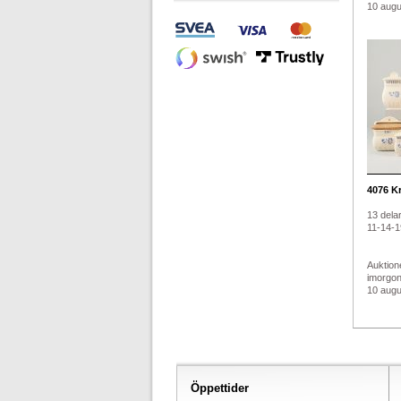
10 augus
4076
Kr
13 delar
11-14-
Auktion
imorgo
10 augus
Öppettider