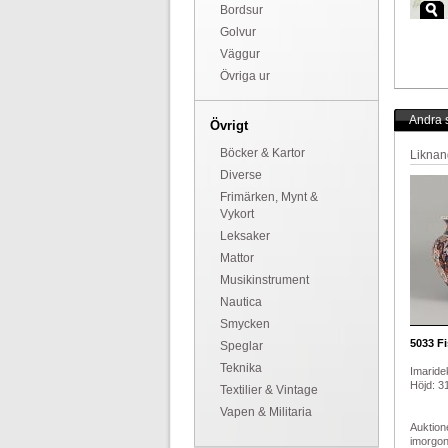
Bordsur
Golvur
Väggur
Övriga ur
Andra s
Övrigt
Böcker & Kartor
Liknan
Diverse
Frimärken, Mynt &
Vykort
Leksaker
Mattor
Musikinstrument
Nautica
Smycken
5033
Fi
Speglar
Teknika
Imaride
Höjd: 3
Textilier & Vintage
Vapen & Militaria
Auktion
imorgo