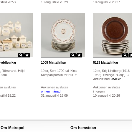
ti kl 20:53
10 augusti kl 20:29
10 augusti kl 20:27
yddburkar
1005
Mattallrikar
5123
Mattallrikar
, Rörstrand. Höjd:
10 st, Sent 1700-tal, Kina,
12 st, Stig Lindberg (1916-
19 cm
Kompaniporslin för Eur..//
1982), Sverige. "Coq", ..//
Aktuellt bud:
350 kr
en avslutas
Auktionen avslutas
Auktionen avslutas
n
om en månad
imorgon
ti kl 19:22
31 augusti kl 18:09
10 augusti kl 20:26
Om Metropol
Om hemsidan