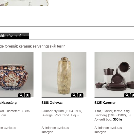
ökte även efter
de föremål:
keramik
serveringsskål
terrin
skbassäng
5188
Golvvas
5125
Karotter
kor. Diameter: 36 cm.
Gunnar Nylund (1904-1997),
+ fat, 9 delar, terma, Stig
1 cm
Sverige. Rörstrand. Höj..//
Lindberg (1916-1982), ..//
Aktuellt bud:
300 kr
en avslutas
Auktionen avslutas
Auktionen avslutas
n
imorgon
imorgon