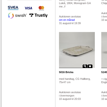
Luleå, 1804, Monogram GA
Chipp
me..//
Aukt
Auktionen avslutas
i öv
om en månad
10 au
31 augusti kl 19:39
5016
Bricka
5140
med handtag, CG Hallberg,
+ cig
75x47 cm
Engla
Auktionen avslutas
Aukt
i övermorgon
i öv
10 augusti kl 20:03
10 au