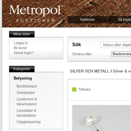
Auktioner
Så köpe
Mina sidor
Logga in
Sök
Bli kund
Glömt login?
Sortera efter
Kategorier
SILVER OCH METALL
/
Silver & n
Belysning
Bordslampor
Tillbaka
Golvlampor
Ljuskronor &
takarmaturer
Ljusstakar &
kandelabrar
Väggbelysning