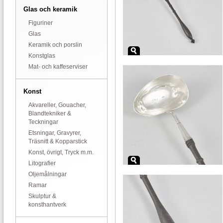
Glas och keramik
Figuriner
Glas
Keramik och porslin
Konstglas
Mat- och kaffeserviser
Konst
Akvareller, Gouacher,
Blandtekniker &
Teckningar
Etsningar, Gravyrer,
Träsnitt & Kopparstick
Konst, övrigt, Tryck m.m.
Litografier
Oljemålningar
Ramar
Skulptur &
konsthantverk