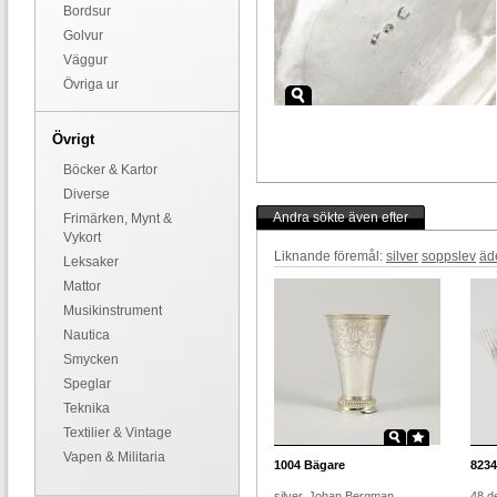
Bordsur
Golvur
Väggur
Övriga ur
Övrigt
Böcker & Kartor
Diverse
Andra sökte även efter
Frimärken, Mynt &
Vykort
Liknande föremål:
silver
soppslev
äd
Leksaker
Mattor
Musikinstrument
Nautica
Smycken
Speglar
Teknika
Textilier & Vintage
Vapen & Militaria
1004
Bägare
8234
silver, Johan Bergman,
48 de