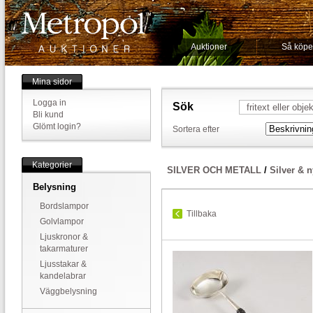
Auktioner
Så köpe
Mina sidor
Logga in
Sök
Bli kund
Glömt login?
Sortera efter
Kategorier
SILVER OCH METALL
/
Silver & n
Belysning
Bordslampor
Tillbaka
Golvlampor
Ljuskronor &
takarmaturer
Ljusstakar &
kandelabrar
Väggbelysning