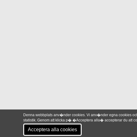
Denna webbplats anv�nder cookies. Vi anv�nder egna cookies och 
statistik. Genom att klicka p� �Acceptera alla� accepterar du att
Acceptera alla cookies