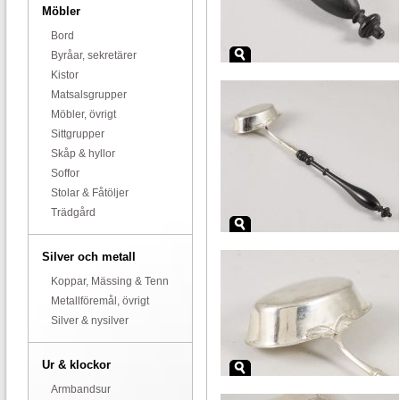
Möbler
Bord
Byråar, sekretärer
Kistor
Matsalsgrupper
Möbler, övrigt
Sittgrupper
Skåp & hyllor
Soffor
Stolar & Fåtöljer
Trädgård
Silver och metall
Koppar, Mässing & Tenn
Metallföremål, övrigt
Silver & nysilver
Ur & klockor
Armbandsur