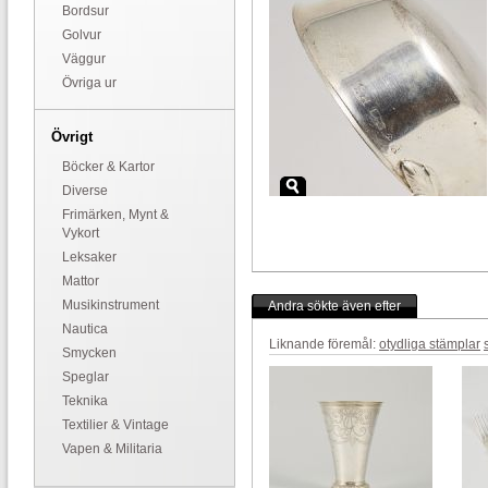
Bordsur
Golvur
Väggur
Övriga ur
Övrigt
Böcker & Kartor
Diverse
Frimärken, Mynt &
Vykort
Leksaker
Mattor
Musikinstrument
Andra sökte även efter
Nautica
Liknande föremål:
otydliga stämplar
Smycken
Speglar
Teknika
Textilier & Vintage
Vapen & Militaria