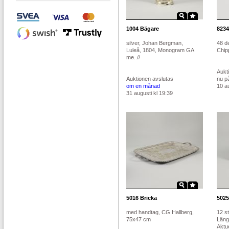
1004
Bägare
8234
silver, Johan Bergman,
48 de
Luleå, 1804, Monogram GA
Chipp
me..//
Aukt
Auktionen avslutas
nu p
om en månad
10 au
31 augusti kl 19:39
5016
Bricka
5025
med handtag, CG Hallberg,
12 st
75x47 cm
Längd
Aktue