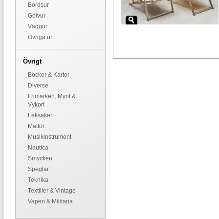
Bordsur
Golvur
Väggur
Övriga ur
Övrigt
Böcker & Kartor
Diverse
Frimärken, Mynt &
Vykort
Leksaker
Mattor
Musikinstrument
Nautica
Smycken
Speglar
Teknika
Textilier & Vintage
Vapen & Militaria