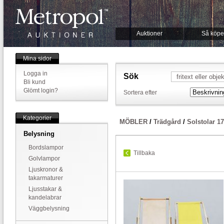
Auktioner
Så köpe
Mina sidor
Logga in
Sök
Bli kund
Glömt login?
Sortera efter
Kategorier
MÖBLER
/
Trädgård
/
Solstolar 1
Belysning
Bordslampor
Tillbaka
Golvlampor
Ljuskronor &
takarmaturer
Ljusstakar &
kandelabrar
Väggbelysning