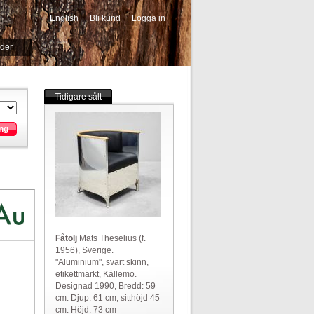
English
Bli kund
Logga in
-->
ider
Tidigare sålt
ng
Fåtölj
Mats Theselius (f.
1956), Sverige.
"Aluminium", svart skinn,
etikettmärkt, Källemo.
Designad 1990, Bredd: 59
cm. Djup: 61 cm, sitthöjd 45
cm. Höjd: 73 cm