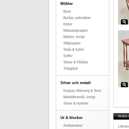
Möbler
Bord
Byråar, sekretärer
Kistor
Matsalsgrupper
Möbler, övrigt
Sittgrupper
Skåp & hyllor
Soffor
Stolar & Fåtöljer
Trädgård
Silver och metall
Koppar, Mässing & Tenn
Metallföremål, övrigt
Silver & nysilver
Andra s
Ur & klockor
Armbandsur
Liknan