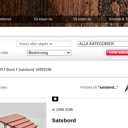
ktioner
Så köper du
Så säljer du
Kontakt & T
Utför sökni
 efter
ER
/
Bord
/
Satsbord 16993196
lbaka
Prisbild på
"satsbord..."
nr 1699 3196
Satsbord