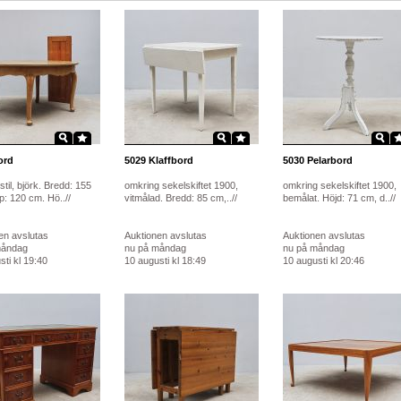
rd
5029
Klaffbord
5030
Pelarbord
til, björk. Bredd: 155
omkring sekelskiftet 1900,
omkring sekelskiftet 1900,
p: 120 cm. Hö..//
vitmålad. Bredd: 85 cm,..//
bemålat. Höjd: 71 cm, d..//
en avslutas
Auktionen avslutas
Auktionen avslutas
måndag
nu på måndag
nu på måndag
ti kl 19:40
10 augusti kl 18:49
10 augusti kl 20:46