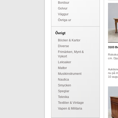
Bordsur
Golvur
Väggur
Övriga ur
Övrigt
Böcker & Kartor
Diverse
3103
Bo
Frimärken, Mynt &
Rokokos
Vykort
cm. Dju
Leksaker
Mattor
Auktion
nu på 
Musikinstrument
10 augus
Nautica
Smycken
Speglar
Teknika
Textilier & Vintage
Vapen & Militaria