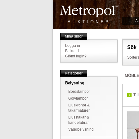
Au
Mina sidor
Logga in
Sök
Bli kund
Glömt login?
Sortera
Kategorier
MÖBL
Belysning
Bordslampor
Til
Golvlampor
Ljuskronor &
takarmaturer
Ljusstakar &
kandelabrar
Väggbelysning