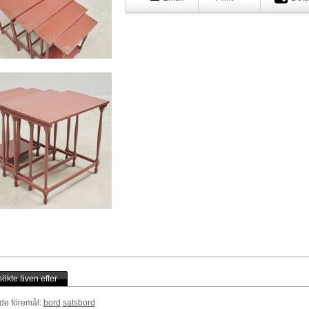
ökte även efter
de föremål:
bord
satsbord