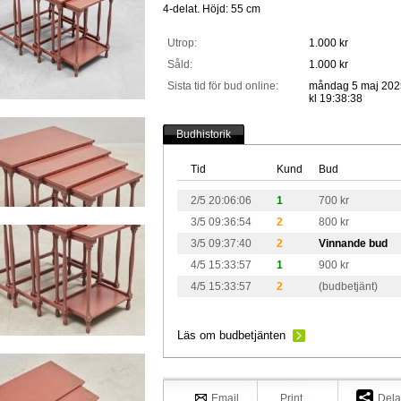
4-delat. Höjd: 55 cm
Utrop:
1.000 kr
Såld:
1.000 kr
Sista tid för bud online:
måndag 5 maj 202
kl 19:38:38
Budhistorik
Tid
Kund
Bud
2/5 20:06:06
1
700 kr
3/5 09:36:54
2
800 kr
3/5 09:37:40
2
Vinnande bud
4/5 15:33:57
1
900 kr
4/5 15:33:57
2
(budbetjänt)
Läs om budbetjänten
Email
Print
Dela