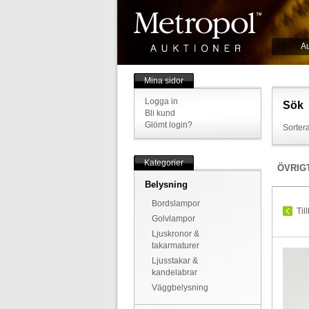
Au
Mina sidor
Logga in
Sök
Bli kund
Glömt login?
Sortera
Kategorier
ÖVRIG
Belysning
Bordslampor
Til
Golvlampor
Ljuskronor &
takarmaturer
Ljusstakar &
kandelabrar
Väggbelysning