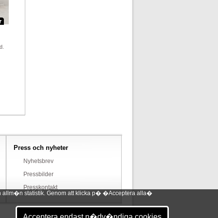
d.
Press och nyheter
Nyhetsbrev
Pressbilder
Presskontakt
 allm�n statistik. Genom att klicka p� �Acceptera alla�
Acceptera endast n�dv�ndiga cookies