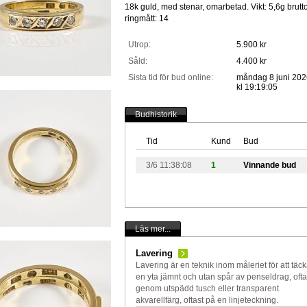
18k guld, med stenar, omarbetad. Vikt: 5,6g brutto
ringmått: 14
Utrop:
5.900 kr
Såld:
4.400 kr
Sista tid för bud online:
måndag 8 juni 202
kl 19:19:05
Budhistorik
Tid
Kund
Bud
3/6 11:38:08
1
Vinnande bud
Läs mer...
Lavering
Lavering är en teknik inom måleriet för att täc
en yta jämnt och utan spår av penseldrag, ofta
genom utspädd tusch eller transparent
akvarellfärg, oftast på en linjeteckning.