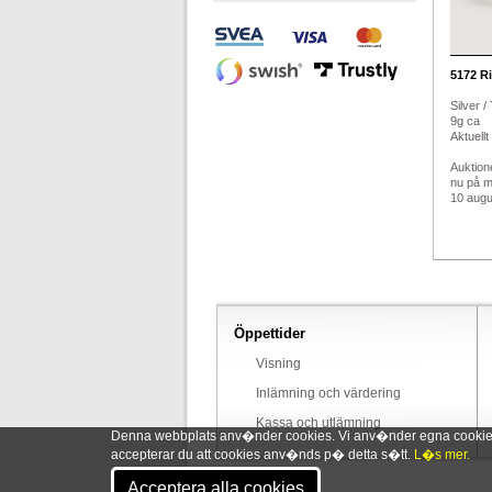
5172
Ri
Silver /
9g ca
Aktuellt
Auktion
nu på 
10 augus
Öppettider
Visning
Inlämning och värdering
Kassa och utlämning
Denna webbplats anv�nder cookies. Vi anv�nder egna cookies o
accepterar du att cookies anv�nds p� detta s�tt.
L�s mer.
Acceptera alla cookies