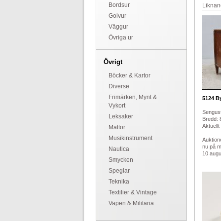
Bordsur
Liknan
Golvur
Väggur
Övriga ur
Övrigt
Böcker & Kartor
Diverse
Frimärken, Mynt &
5124
By
Vykort
Sengust
Leksaker
Bredd: 8
Aktuellt
Mattor
Musikinstrument
Auktion
nu på 
Nautica
10 augus
Smycken
Speglar
Teknika
Textilier & Vintage
Vapen & Militaria