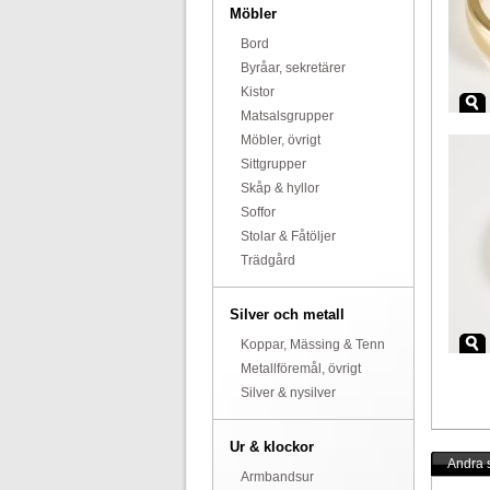
Möbler
Bord
Byråar, sekretärer
Kistor
Matsalsgrupper
Möbler, övrigt
Sittgrupper
Skåp & hyllor
Soffor
Stolar & Fåtöljer
Trädgård
Silver och metall
Koppar, Mässing & Tenn
Metallföremål, övrigt
Silver & nysilver
Ur & klockor
Andra s
Armbandsur