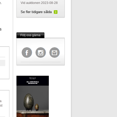
,
Vid auktionen 2023-08-28
Se fler tidigare sålda
6
Följ oss gärna
ka
st