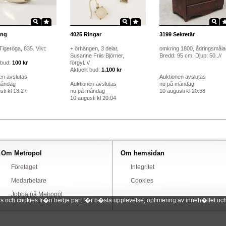
ng
4025
Ringar
3199
Sekretär
 Tigeröga, 835. Vikt:
+ örhängen, 3 delar,
omkring 1800, ådringsmåla
Susanne Friis Björner,
Bredd: 95 cm. Djup: 50..//
 bud:
100 kr
förgyl..//
Aktuellt bud:
1.100 kr
en avslutas
Auktionen avslutas
måndag
Auktionen avslutas
nu på måndag
ti kl 18:27
nu på måndag
10 augusti kl 20:58
10 augusti kl 20:04
Om Metropol
Om hemsidan
Företaget
Integritet
Medarbetare
Cookies
Jobba på Metropol
ch cookies fr�n tredje part f�r b�sta upplevelse, optimering av inneh�llet och