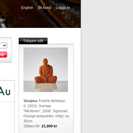
English
Bli kund
Logga in
-->
ider
Tidigare sålt
ng
Skulptur
Fredrik Wretman
(f. 1953), Sverige.
"Minitrans", 2008. Signerad.
Orange polyuretan. Höjd: ca
30cm
Såldes för:
21.000 kr