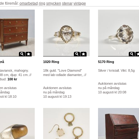
de föremål:
omarbetad
ring
smycken
stenar
vintage
rå
1020
Ring
5170
Ring
aviansk, mahogny.
18k guld. "Love Diamond"
Silver / kristall. Vikt: 8,5g
8 cm, djup: 41 cm..//
med lab-odlade diamanter,..//
 bud:
100 kr
Auktionen avslutas
en avslutas
Auktionen avslutas
nu på måndag
måndag
nu på måndag
10 augusti kl 20:08
ti kl 18:10
10 augusti kl 19:13