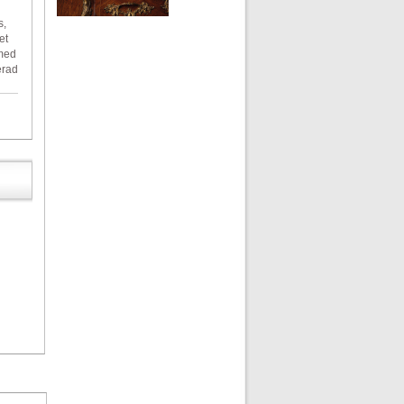
s,
et
 med
erad