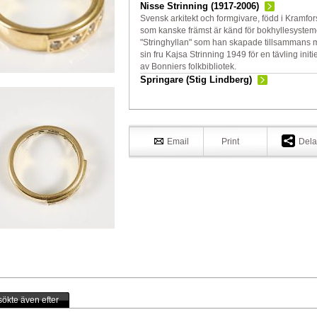
Nisse Strinning (1917-2006)
Svensk arkitekt och formgivare, född i Kramfor
som kanske främst är känd för bokhyllesystem
"Stringhyllan" som han skapade tillsammans
sin fru Kajsa Strinning 1949 för en tävling initi
av Bonniers folkbibliotek.
Springare (Stig Lindberg)
Email
Print
Dela
ökte även efter