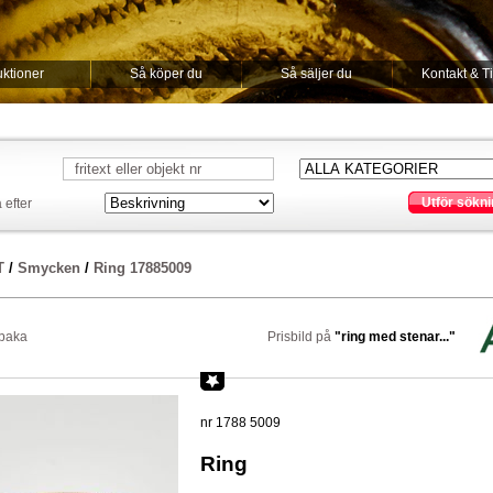
ktioner
Så köper du
Så säljer du
Kontakt & T
Utför sökni
 efter
T
/
Smycken
/
Ring 17885009
lbaka
Prisbild på
"ring med stenar..."
nr 1788 5009
Ring