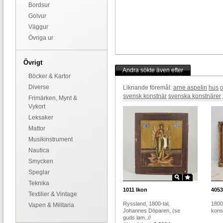
Bordsur
Golvur
Väggur
Övriga ur
Övrigt
Andra sökte även efter
Böcker & Kartor
Diverse
Liknande föremål:
arne aspelin
hus
o
svensk konstnär
svenska konstnärer
Frimärken, Mynt &
Vykort
Leksaker
Mattor
Musikinstrument
Nautica
Smycken
Speglar
Teknika
1011
Ikon
4053
Textilier & Vintage
Ryssland, 1800-tal,
1800-
Vapen & Militaria
Johannes Döparen, (se
konst
guds lam..//