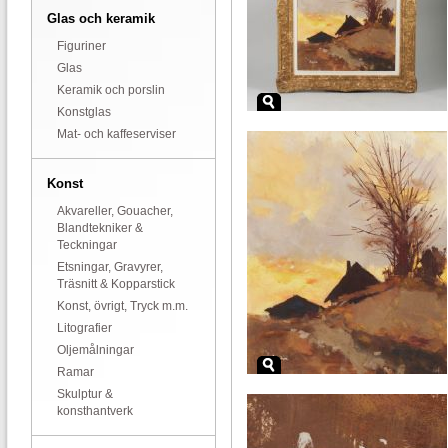
Glas och keramik
Figuriner
Glas
Keramik och porslin
Konstglas
Mat- och kaffeserviser
Konst
Akvareller, Gouacher,
Blandtekniker &
Teckningar
Etsningar, Gravyrer,
Träsnitt & Kopparstick
Konst, övrigt, Tryck m.m.
Litografier
Oljemålningar
Ramar
Skulptur &
konsthantverk