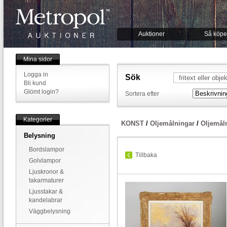
Auktioner
Så köpe
Mina sidor
Logga in
Sök
Bli kund
Glömt login?
Sortera efter
Kategorier
KONST
/
Oljemålningar
/
Oljemål
Belysning
Bordslampor
Tillbaka
Golvlampor
Ljuskronor &
takarmaturer
Ljusstakar &
kandelabrar
Väggbelysning