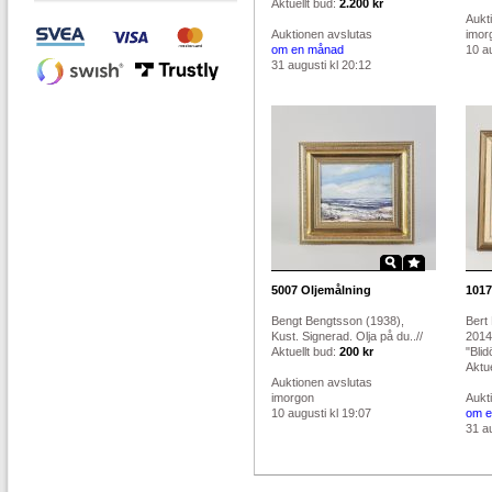
Aktuellt bud:
2.200 kr
Aukt
Auktionen avslutas
imor
om en månad
10 au
31 augusti kl 20:12
5007
Oljemålning
1017
Bengt Bengtsson (1938),
Bert
Kust. Signerad. Olja på du..//
2014
Aktuellt bud:
200 kr
"Blid
Aktue
Auktionen avslutas
imorgon
Aukt
10 augusti kl 19:07
om e
31 au