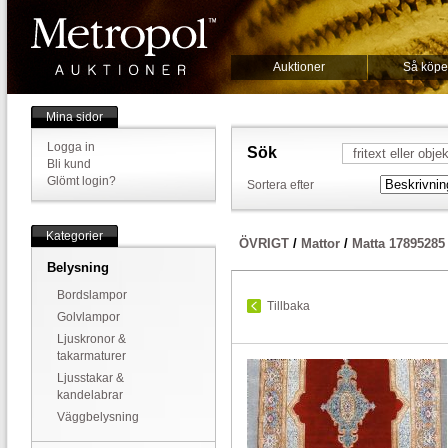
Auktioner
Så köpe
Mina sidor
Logga in
Sök
Bli kund
Glömt login?
Sortera efter
Kategorier
ÖVRIGT
/
Mattor
/
Matta 17895285
Belysning
Bordslampor
Tillbaka
Golvlampor
Ljuskronor &
takarmaturer
Ljusstakar &
kandelabrar
Väggbelysning