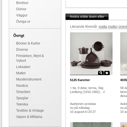
Bordsur
Golvur
Väggur
Andra sökte även efter
Övriga ur
Liknande föremål:
matta
mattor
orien
Övrigt
Böcker & Kartor
Diverse
Frimärken, Mynt &
Vykort
Leksaker
Mattor
Musikinstrument
5125
Karotter
4035
Nautica
+ fat, 9 delar, terma, Stig
58 de
Smycken
Lindberg (1916-1982), ..//
blom
Aktue
Speglar
Auktionen avslutas
Aukt
Teknika
nu på måndag
nu p
Textilier & Vintage
10 augusti kl 20:27
10 au
Vapen & Militaria