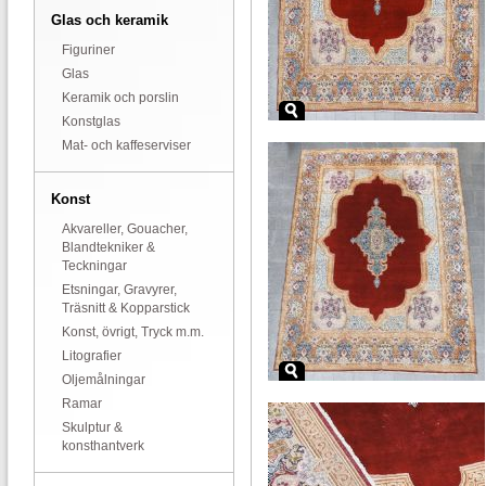
Glas och keramik
Figuriner
Glas
Keramik och porslin
Konstglas
Mat- och kaffeserviser
Konst
Akvareller, Gouacher,
Blandtekniker &
Teckningar
Etsningar, Gravyrer,
Träsnitt & Kopparstick
Konst, övrigt, Tryck m.m.
Litografier
Oljemålningar
Ramar
Skulptur &
konsthantverk