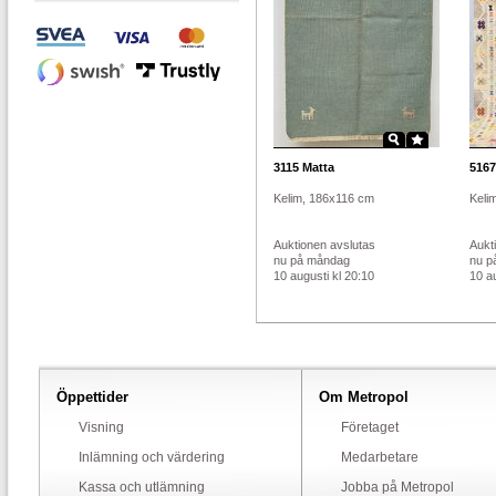
3115
Matta
5167
Kelim, 186x116 cm
Keli
Auktionen avslutas
Aukt
nu på måndag
nu p
10 augusti kl 20:10
10 au
Öppettider
Om Metropol
Visning
Företaget
Inlämning och värdering
Medarbetare
Kassa och utlämning
Jobba på Metropol