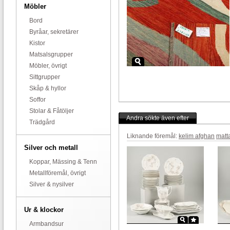
Möbler
Bord
Byråar, sekretärer
Kistor
Matsalsgrupper
Möbler, övrigt
Sittgrupper
Skåp & hyllor
Soffor
Stolar & Fåtöljer
Andra sökte även efter
Trädgård
Liknande föremål:
kelim afghan
matt
Silver och metall
Koppar, Mässing & Tenn
Metallföremål, övrigt
Silver & nysilver
Ur & klockor
Armbandsur