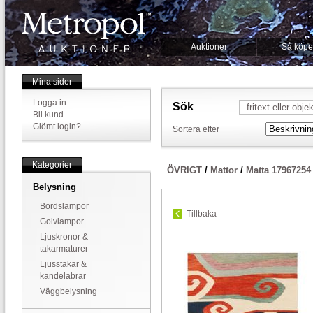
Auktioner
Så köpe
Mina sidor
Logga in
Sök
Bli kund
Glömt login?
Sortera efter
Kategorier
ÖVRIGT
/
Mattor
/
Matta 17967254
Belysning
Bordslampor
Tillbaka
Golvlampor
Ljuskronor &
takarmaturer
Ljusstakar &
kandelabrar
Väggbelysning