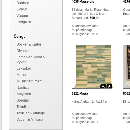
4035
Matservis
4176
Bordsur
Golvur
58 delar, Maria, Rosenthal,
Gust
blomdekor i rosa & brunt
flin
Väggur
Aktuellt bud:
800 kr
Övriga ur
Auktionen avslutas
Aukt
nu på måndag
nu p
10 augusti kl 19:08
10 au
Övrigt
Böcker & Kartor
Diverse
Frimärken, Mynt &
Vykort
Leksaker
Mattor
Musikinstrument
Nautica
3121
Matta
5082
Smycken
Speglar
kelim, Afghan, 244x164 cm
Kina
Teknika
Textilier & Vintage
Auktionen avslutas
Aukt
nu på måndag
nu p
Vapen & Militaria
10 augusti kl 20:21
10 au