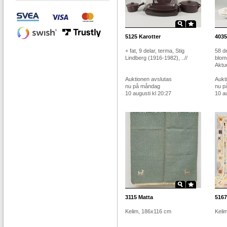
5125
Karotter
4035
+ fat, 9 delar, terma, Stig
58 de
Lindberg (1916-1982), ..//
blom
Aktue
Auktionen avslutas
Aukt
nu på måndag
nu p
10 augusti kl 20:27
10 au
3115
Matta
5167
Kelim, 186x116 cm
Keli