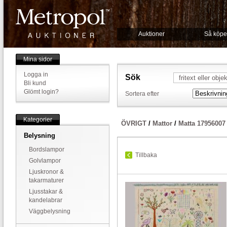
Auktioner
Så köpe
Mina sidor
Logga in
Sök
Bli kund
Glömt login?
Sortera efter
Kategorier
ÖVRIGT
/
Mattor
/
Matta 17956007
Belysning
Bordslampor
Tillbaka
Golvlampor
Ljuskronor &
takarmaturer
Ljusstakar &
kandelabrar
Väggbelysning