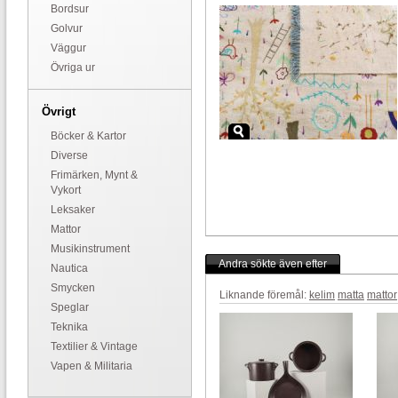
Bordsur
Golvur
Väggur
Övriga ur
Övrigt
Böcker & Kartor
Diverse
Frimärken, Mynt &
Vykort
Leksaker
Mattor
Musikinstrument
Andra sökte även efter
Nautica
Smycken
Liknande föremål:
kelim
matta
mattor
Speglar
Teknika
Textilier & Vintage
Vapen & Militaria