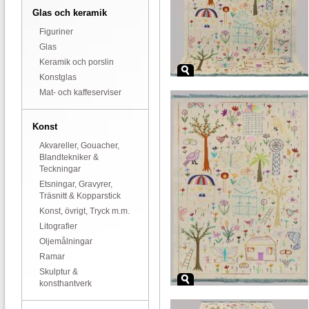
Glas och keramik
Figuriner
Glas
Keramik och porslin
Konstglas
Mat- och kaffeserviser
Konst
Akvareller, Gouacher,
Blandtekniker &
Teckningar
Etsningar, Gravyrer,
Träsnitt & Kopparstick
Konst, övrigt, Tryck m.m.
Litografier
Oljemålningar
Ramar
Skulptur &
konsthantverk