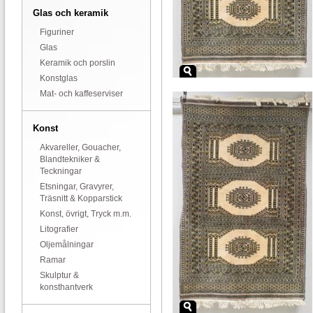
Glas och keramik
Figuriner
Glas
Keramik och porslin
Konstglas
Mat- och kaffeserviser
Konst
Akvareller, Gouacher,
Blandtekniker &
Teckningar
Etsningar, Gravyrer,
Träsnitt & Kopparstick
Konst, övrigt, Tryck m.m.
Litografier
Oljemålningar
Ramar
Skulptur &
konsthantverk