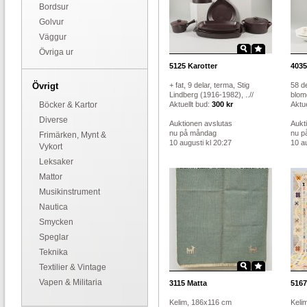
Bordsur
Golvur
Väggur
Övriga ur
5125
Karotter
4035
Övrigt
+ fat, 9 delar, terma, Stig
58 de
Lindberg (1916-1982), ..//
blom
Böcker & Kartor
Aktuellt bud:
300 kr
Aktue
Diverse
Auktionen avslutas
Aukt
nu på måndag
nu p
Frimärken, Mynt &
10 augusti kl 20:27
10 au
Vykort
Leksaker
Mattor
Musikinstrument
Nautica
Smycken
Speglar
Teknika
Textilier & Vintage
Vapen & Militaria
3115
Matta
5167
Kelim, 186x116 cm
Keli