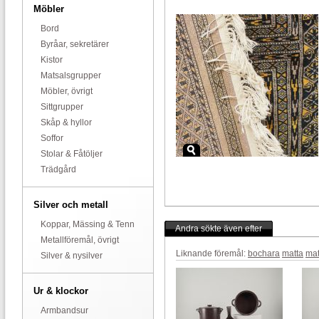
Möbler
Bord
Byråar, sekretärer
Kistor
Matsalsgrupper
Möbler, övrigt
Sittgrupper
Skåp & hyllor
Soffor
Stolar & Fåtöljer
Trädgård
Silver och metall
Koppar, Mässing & Tenn
Andra sökte även efter
Metallföremål, övrigt
Liknande föremål:
bochara
matta
mat
Silver & nysilver
Ur & klockor
Armbandsur