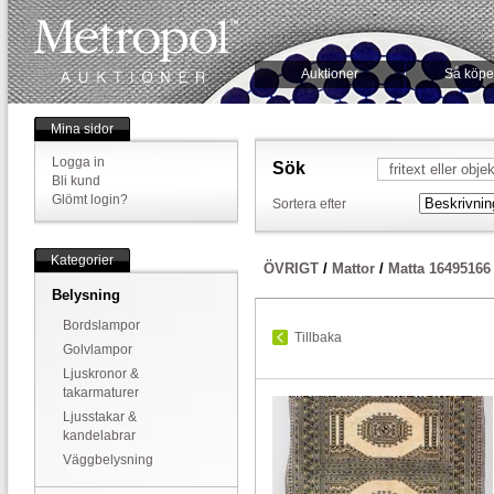
Auktioner
Så köpe
Mina sidor
Logga in
Sök
Bli kund
Glömt login?
Sortera efter
Kategorier
ÖVRIGT
/
Mattor
/
Matta 16495166
Belysning
Bordslampor
Tillbaka
Golvlampor
Ljuskronor &
takarmaturer
Ljusstakar &
kandelabrar
Väggbelysning