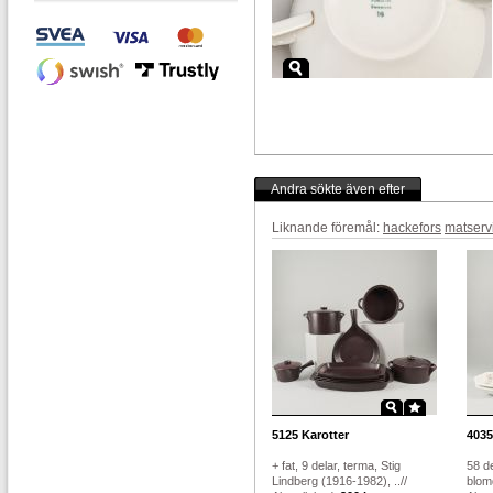
Andra sökte även efter
Liknande föremål:
hackefors
matserv
5125
Karotter
4035
+ fat, 9 delar, terma, Stig
58 de
Lindberg (1916-1982), ..//
blom