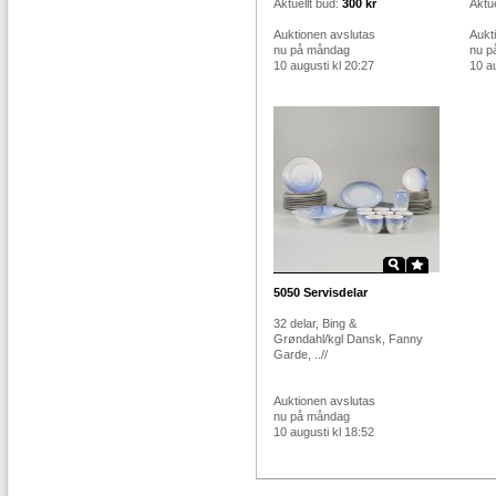
Aktuellt bud:
300 kr
Aktue
Auktionen avslutas
Aukt
nu på måndag
nu p
10 augusti kl 20:27
10 au
5050
Servisdelar
32 delar, Bing &
Grøndahl/kgl Dansk, Fanny
Garde, ..//
Auktionen avslutas
nu på måndag
10 augusti kl 18:52