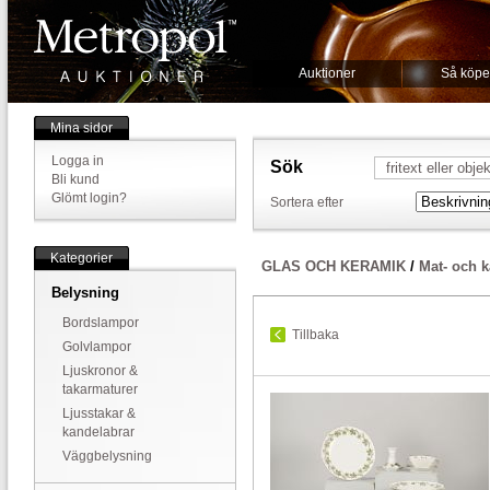
Auktioner
Så köpe
Mina sidor
Logga in
Sök
Bli kund
Glömt login?
Sortera efter
Kategorier
GLAS OCH KERAMIK
/
Mat- och k
Belysning
Bordslampor
Tillbaka
Golvlampor
Ljuskronor &
takarmaturer
Ljusstakar &
kandelabrar
Väggbelysning