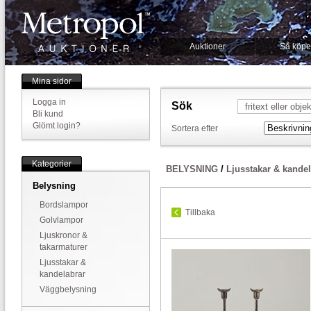
Auktioner
Så köpe
Mina sidor
Logga in
Sök
Bli kund
Glömt login?
Sortera efter
Kategorier
BELYSNING
/
Ljusstakar & kandel
Belysning
Bordslampor
Tillbaka
Golvlampor
Ljuskronor &
takarmaturer
Ljusstakar &
kandelabrar
Väggbelysning