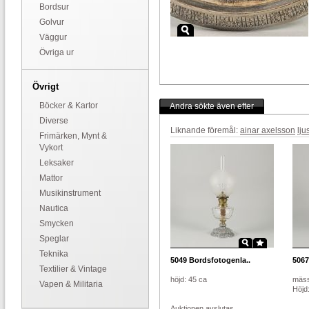
Bordsur
Golvur
Väggur
Övriga ur
Övrigt
Böcker & Kartor
Andra sökte även efter
Diverse
Liknande föremål:
ainar axelsson
lju
Frimärken, Mynt &
Vykort
Leksaker
Mattor
Musikinstrument
Nautica
Smycken
Speglar
Teknika
5049
Bordsfotogenla..
5067
Textilier & Vintage
höjd: 45 ca
mäss
Vapen & Militaria
Höjd
Auktionen avslutas