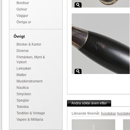
Bordsur
Golvur
Väggur
Övriga ur
Övrigt
Böcker & Kartor
Diverse
Frimärken, Mynt &
Vykort
Leksaker
Mattor
Musikinstrument
Nautica
Smycken
Speglar
Andra sökte även efter
Teknika
Textilier & Vintage
Liknande föremål:
ljusstakar
ljusstak
Vapen & Militaria