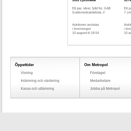
5181
Ljusstakar
5175
Ett par, silver, fylld fot, GAB
Ett p
Guldsmedsaktiebola..//
7 cm,
Auktionen avslutas
Aukt
i övermorgon
i öv
10 augusti kl 18:54
10 au
Öppettider
Om Metropol
Visning
Företaget
Inlämning och värdering
Medarbetare
Kassa och utlämning
Jobba på Metropol