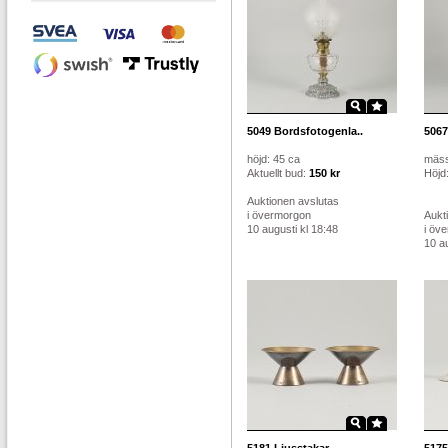
5049
Bordsfotogenla..
5067
höjd: 45 ca
mäss
Aktuellt bud:
150 kr
Höjd
Auktionen avslutas
i övermorgon
Aukt
10 augusti kl 18:48
i öv
10 au