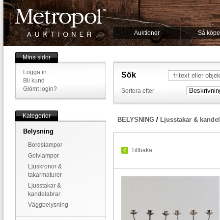
Auktioner
Så köpe
Mina sidor
Logga in
Sök
Bli kund
Glömt login?
Sortera efter
Kategorier
BELYSNING
/
Ljusstakar & kandel
Belysning
Bordslampor
Tillbaka
Golvlampor
Ljuskronor &
takarmaturer
Ljusstakar &
kandelabrar
Väggbelysning