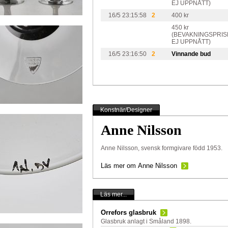
EJ UPPNÅTT)
16/5 23:15:58
2
400 kr
450 kr
(BEVAKNINGSPRIS
EJ UPPNÅTT)
16/5 23:16:50
2
Vinnande bud
Konstnär/Designer
Anne Nilsson
Anne Nilsson, svensk formgivare född 1953.
Läs mer om Anne Nilsson
Läs mer...
Orrefors glasbruk
Glasbruk anlagt i Småland 1898.