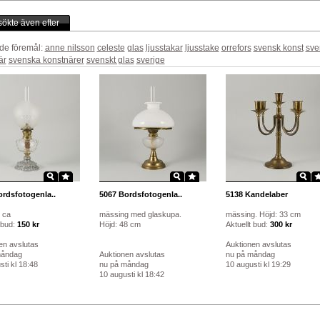
ökte även efter
de föremål:
anne nilsson
celeste
glas
ljusstakar
ljusstake
orrefors
svensk konst
sve
är
svenska konstnärer
svenskt glas
sverige
rdsfotogenla..
5067
Bordsfotogenla..
5138
Kandelaber
5 ca
mässing med glaskupa.
mässing. Höjd: 33 cm
 bud:
150 kr
Höjd: 48 cm
Aktuellt bud:
300 kr
en avslutas
Auktionen avslutas
måndag
Auktionen avslutas
nu på måndag
ti kl 18:48
nu på måndag
10 augusti kl 19:29
10 augusti kl 18:42