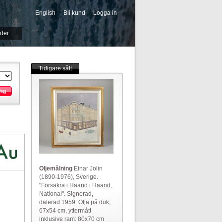
English
Bli kund
Logga in
-->
ider
Tidigare sålt
ng
Oljemålning
Einar Jolin
(1890-1976), Sverige.
"Försäkra i Haand i Haand,
National". Signerad,
daterad 1959. Olja på duk,
67x54 cm, yttermått
inklusive ram: 80x70 cm