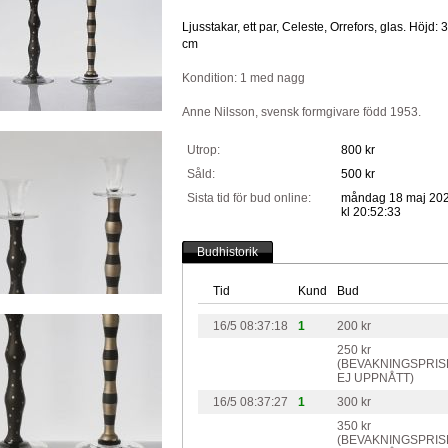
Ljusstakar, ett par, Celeste, Orrefors, glas. Höjd: 
cm
Kondition: 1 med nagg
Anne Nilsson, svensk formgivare född 1953.
Utrop:
800 kr
Såld:
500 kr
Sista tid för bud online:
måndag 18 maj 20
kl 20:52:33
Budhistorik
Tid
Kund
Bud
16/5 08:37:18
1
200 kr
250 kr
(BEVAKNINGSPRIS
EJ UPPNÅTT)
16/5 08:37:27
1
300 kr
350 kr
(BEVAKNINGSPRIS