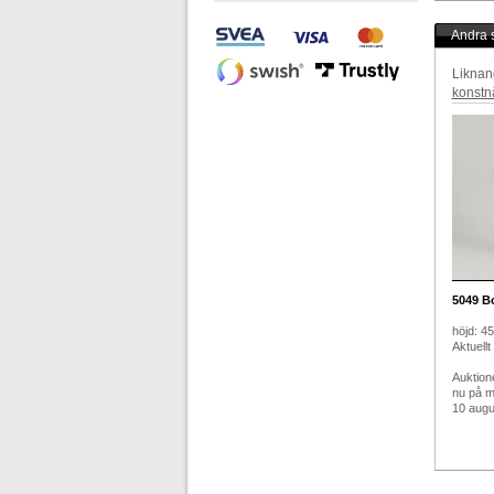
Andra s
Liknan
konstn
5049
Bo
höjd: 4
Aktuellt
Auktion
nu på 
10 augus