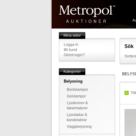
Au
Mina sidor
Logga in
Sök
Bli kund
Glömt login?
Sortera
Kategorier
BELYS
Belysning
Bordslampor
Til
Golvlampor
Ljuskronor &
takarmaturer
Ljusstakar &
kandelabrar
Väggbelysning