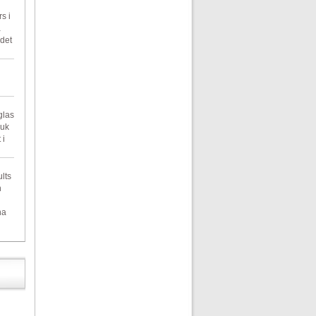
s i
å
det
glas
ruk
 i
lts
n
na