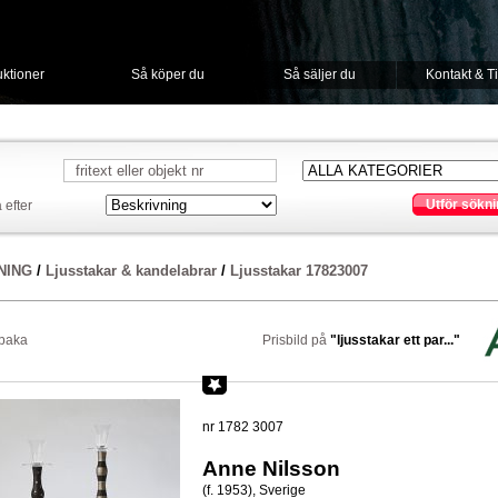
ktioner
Så köper du
Så säljer du
Kontakt & T
Utför sökni
 efter
NING
/
Ljusstakar & kandelabrar
/
Ljusstakar 17823007
lbaka
Prisbild på
"ljusstakar ett par..."
nr 1782 3007
Anne Nilsson
(f. 1953), Sverige