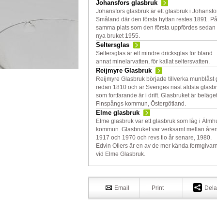
Johansfors glasbruk
Johansfors glasbruk är ett glasbruk i Johansfor
Småland där den första hyttan restes 1891. P
samma plats som den första uppfördes sedan 
nya bruket 1955.
Seltersglas
Seltersglas är ett mindre dricksglas för bland
annat minelarvatten, för kallat seltersvatten.
Reijmyre Glasbruk
Reijmyre Glasbruk började tillverka munblåst 
redan 1810 och är Sveriges näst äldsta glasb
som fortfarande är i drift. Glasbruket är beläget
Finspångs kommun, Östergötland.
Elme glasbruk
Elme glasbruk var ett glasbruk som låg i Älmhu
kommun. Glasbruket var verksamt mellan åre
1917 och 1970 och revs tio år senare, 1980.
Edvin Ollers är en av de mer kända formgivar
vid Elme Glasbruk.
Email
Print
Dela