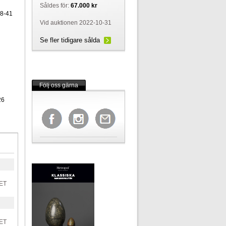
Såldes för:
67.000 kr
38-41
Vid auktionen 2022-10-31
Se fler tidigare sålda
Följ oss gärna
26
ET
ET