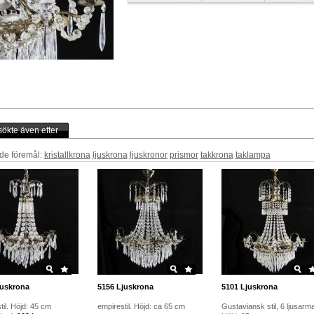
ökte även efter
de föremål:
kristallkrona
ljuskrona
ljuskronor
prismor
takkrona
taklampa
uskrona
5156
Ljuskrona
5101
Ljuskrona
til. Höjd: 45 cm
empirestil. Höjd: ca 65 cm
Gustaviansk stil, 6 ljusarma