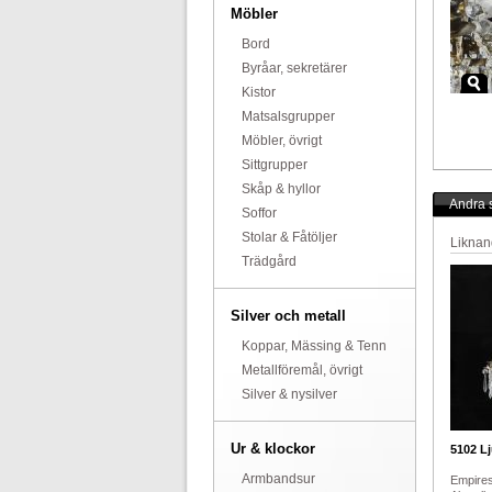
Möbler
Bord
Byråar, sekretärer
Kistor
Matsalsgrupper
Möbler, övrigt
Sittgrupper
Skåp & hyllor
Andra s
Soffor
Stolar & Fåtöljer
Liknan
Trädgård
Silver och metall
Koppar, Mässing & Tenn
Metallföremål, övrigt
Silver & nysilver
Ur & klockor
5102
Lj
Armbandsur
Empires