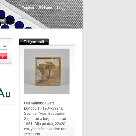
English
Bli kund
Logga in
-->
ider
Tidigare sålt
ng
Oljemålning
Evert
Lundquist (1904-1994),
Sverige. "Från trädgården.
Signerad a tergo, daterad
1961. Olja på duk, 22x20
cm, yttermått inklusive ram:
25x23 cm