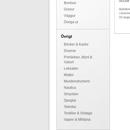
Aktuellt
Bordsur
Golvur
Auktion
i överm
Väggur
10 augus
Övriga ur
Övrigt
Böcker & Kartor
Diverse
Frimärken, Mynt &
Vykort
Leksaker
Mattor
Musikinstrument
Nautica
Smycken
Speglar
Teknika
Textilier & Vintage
Vapen & Militaria