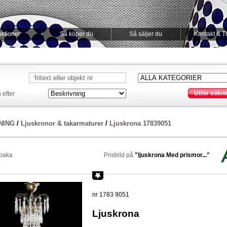
ktioner
Så köper du
Så säljer du
Kontakt & T
Utför sökni
 efter
NING
/
Ljuskronor & takarmaturer
/
Ljuskrona 17839051
lbaka
Prisbild på
"ljuskrona Med prismor..."
nr 1783 9051
Ljuskrona