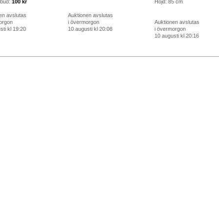
 bud:
100 kr
Höjd: 85 cm
en avslutas
Auktionen avslutas
orgon
i övermorgon
Auktionen avslutas
ti kl 19:20
10 augusti kl 20:08
i övermorgon
10 augusti kl 20:16