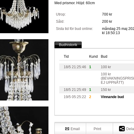
Med prismor. Höjd: 60cm
Utrop:
700 kr
Såld:
200 kr
Sista tid för bud online:
måndag 25 maj 20
kl 18:50:13
Budhistorik
Tid
Kund
Bud
18/5 21:25:46
1
100 kr
100 kr
(BEVAKNINGSPRIS
EJ UPPNÅTT)
18/5 21:25:49
1
150 kr
19/5 05:25:22
2
Vinnande bud
Email
Print
Dela