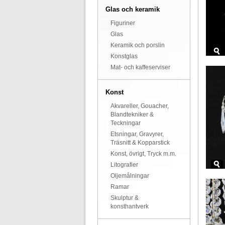
Glas och keramik
Figuriner
Glas
Keramik och porslin
Konstglas
Mat- och kaffeserviser
Konst
Akvareller, Gouacher,
Blandtekniker &
Teckningar
Etsningar, Gravyrer,
Träsnitt & Kopparstick
Konst, övrigt, Tryck m.m.
Litografier
Oljemålningar
Ramar
Skulptur &
konsthantverk