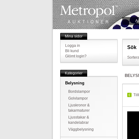
Au
Mina sidor
Logga in
Sök
Bli kund
Glömt login?
Sortera
Kategorier
BELYS
Belysning
Bordslampor
Til
Golvlampor
Ljuskronor &
takarmaturer
Ljusstakar &
kandelabrar
Väggbelysning