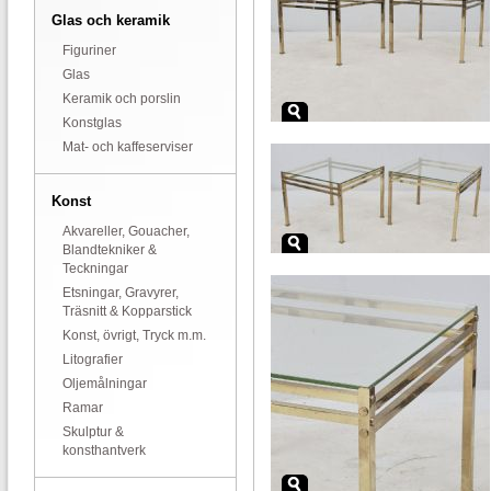
Glas och keramik
Figuriner
Glas
Keramik och porslin
Konstglas
Mat- och kaffeserviser
Konst
Akvareller, Gouacher,
Blandtekniker &
Teckningar
Etsningar, Gravyrer,
Träsnitt & Kopparstick
Konst, övrigt, Tryck m.m.
Litografier
Oljemålningar
Ramar
Skulptur &
konsthantverk