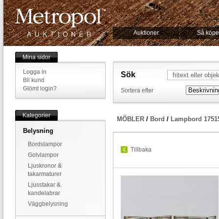
Auktioner
Så köpe
Mina sidor
Logga in
Sök
Bli kund
Glömt login?
Sortera efter
Kategorier
MÖBLER
/
Bord
/
Lampbord 1751
Belysning
Bordslampor
Tillbaka
Golvlampor
Ljuskronor &
takarmaturer
Ljusstakar &
kandelabrar
Väggbelysning