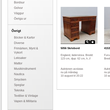
Bordsur
Golvur
Väggur
Övriga ur
Övrigt
Böcker & Kartor
Diverse
Frimärken, Mynt &
5056
Skrivbord
4153
Vykort
England, läderskiva. Bredd:
Furu,
Leksaker
123 cm, djup: 62 cm, h..//
Bredd
Mattor
Musikinstrument
Auktionen avslutas
Aukt
nu på måndag
nu p
Nautica
10 augusti kl 20:22
10 au
Smycken
Speglar
Teknika
Textilier & Vintage
Vapen & Militaria