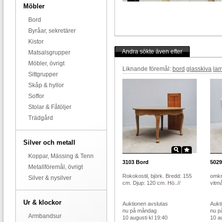
Möbler
Bord
Byråar, sekretärer
Kistor
Andra sökte även efter
Matsalsgrupper
Möbler, övrigt
Liknande föremål:
bord
glasskiva
la
Sittgrupper
Skåp & hyllor
Soffor
Stolar & Fåtöljer
Trädgård
Silver och metall
Koppar, Mässing & Tenn
3103
Bord
5029
Metallföremål, övrigt
Rokokostil, björk. Bredd: 155
omkr
Silver & nysilver
cm. Djup: 120 cm. Hö..//
vitmå
Ur & klockor
Auktionen avslutas
Aukt
nu på måndag
nu p
Armbandsur
10 augusti kl 19:40
10 au