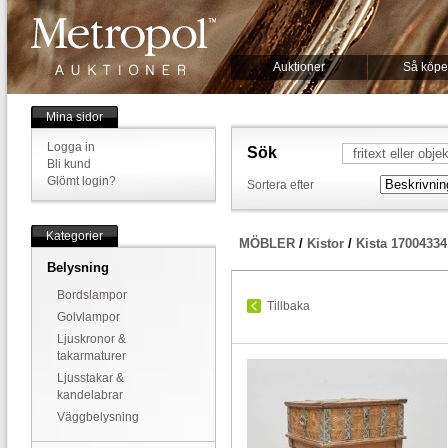
Auktioner
Så köpe
Mina sidor
Logga in
Sök
Bli kund
Glömt login?
Sortera efter
Kategorier
MÖBLER
/
Kistor
/
Kista 17004334
Belysning
Bordslampor
Tillbaka
Golvlampor
Ljuskronor &
takarmaturer
Ljusstakar &
kandelabrar
Väggbelysning