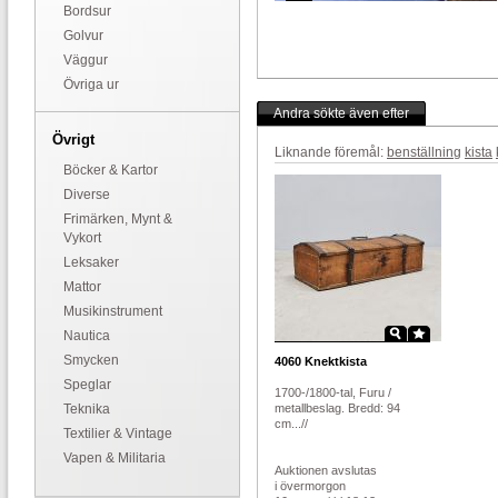
Bordsur
Golvur
Väggur
Övriga ur
Andra sökte även efter
Övrigt
Liknande föremål:
benställning
kista
Böcker & Kartor
Diverse
Frimärken, Mynt &
Vykort
Leksaker
Mattor
Musikinstrument
Nautica
Smycken
4060
Knektkista
Speglar
1700-/1800-tal, Furu /
Teknika
metallbeslag. Bredd: 94
cm...//
Textilier & Vintage
Vapen & Militaria
Auktionen avslutas
i övermorgon