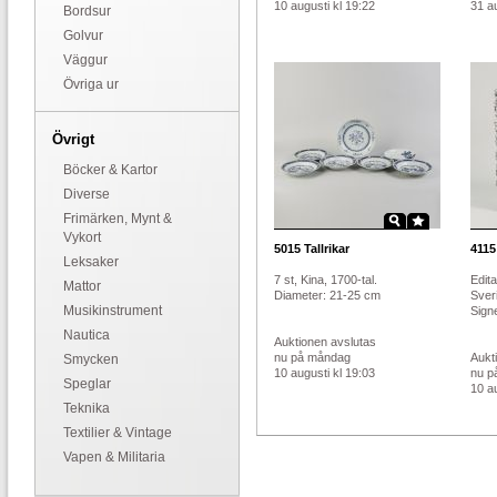
10 augusti kl 19:22
31 au
Bordsur
Golvur
Väggur
Övriga ur
Övrigt
Böcker & Kartor
Diverse
Frimärken, Mynt &
Vykort
5015
Tallrikar
4115
Leksaker
7 st, Kina, 1700-tal.
Edit
Mattor
Diameter: 21-25 cm
Sver
Musikinstrument
Signe
Nautica
Auktionen avslutas
nu på måndag
Aukt
Smycken
10 augusti kl 19:03
nu p
Speglar
10 au
Teknika
Textilier & Vintage
Vapen & Militaria