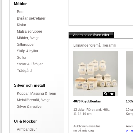
Möbler
Bord
Byråar, sekretärer
Kistor
Matsalsgrupper
Andra sökte även efter
Möbler, övrigt
Sittgrupper
Liknande föremål:
keramik
Skåp & hyllor
Soffor
Stolar & Fåtöljer
Trädgård
Silver och metall
Koppar, Mässing & Tenn
Metallföremål, övrigt
4076
Kryddburkar
1005
Silver & nysilver
13 delar, Rörstrand. Höjd:
10 st
11-14-19 cm
Kompa
Ur & klockor
Auktionen avslutas
Aukt
Armbandsur
nu på måndag
om e