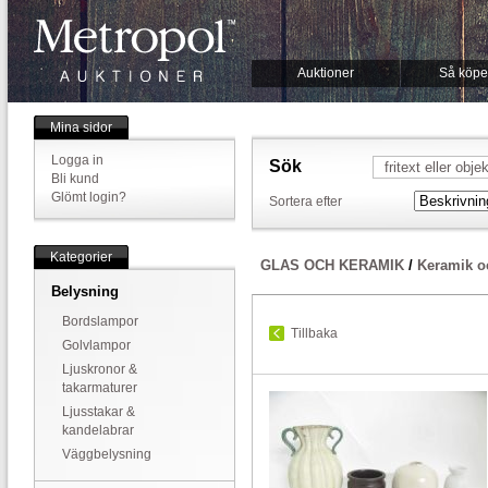
Auktioner
Så köpe
Mina sidor
Logga in
Sök
Bli kund
Glömt login?
Sortera efter
Kategorier
GLAS OCH KERAMIK
/
Keramik o
Belysning
Bordslampor
Tillbaka
Golvlampor
Ljuskronor &
takarmaturer
Ljusstakar &
kandelabrar
Väggbelysning