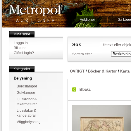
Auktioner
Så köpe
Mina sidor
Logga in
Sök
Bli kund
Glömt login?
Sortera efter
Kategorier
ÖVRIGT
/
Böcker & Kartor
/
Karta
Belysning
Bordslampor
Tillbaka
Golvlampor
Ljuskronor &
takarmaturer
Ljusstakar &
kandelabrar
Väggbelysning