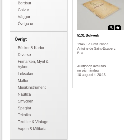
Bordsur
Golvur
Väggur
Övriga ur
5131
Bokverk
Övrigt
1946, Le Petit Prince,
Böcker & Kartor
Antoine de Saint-Exupery,
B..//
Diverse
Frimärken, Mynt &
Auktionen avslutas
Vykort
nu på måndag
Leksaker
10 augusti kl 20:13
Mattor
Musikinstrument
Nautica
Smycken
Speglar
Teknika
Textilier & Vintage
Vapen & Militaria