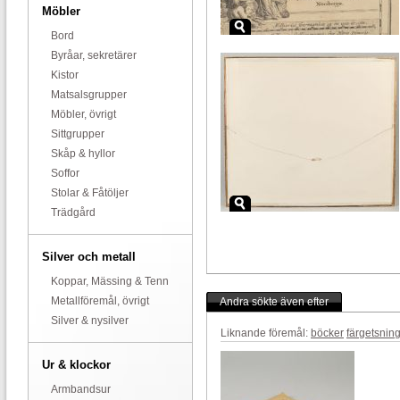
Möbler
Bord
Byråar, sekretärer
Kistor
Matsalsgrupper
Möbler, övrigt
Sittgrupper
Skåp & hyllor
Soffor
Stolar & Fåtöljer
Trädgård
Silver och metall
Koppar, Mässing & Tenn
Metallföremål, övrigt
Andra sökte även efter
Silver & nysilver
Liknande föremål:
böcker
färgetsnin
Ur & klockor
Armbandsur