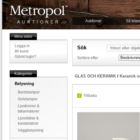
Auktioner
Så köpe
Mina sidor
Logga in
Sök
Bli kund
Glömt login?
Sortera efter
Kategorier
GLAS OCH KERAMIK
/
Keramik o
Belysning
Bordslampor
Tillbaka
Golvlampor
Ljuskronor &
takarmaturer
Ljusstakar &
kandelabrar
Väggbelysning