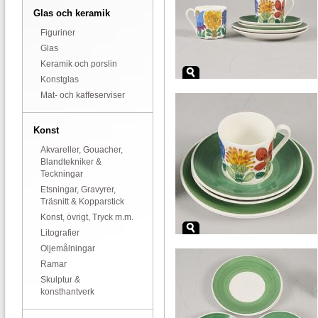
Glas och keramik
Figuriner
Glas
Keramik och porslin
Konstglas
Mat- och kaffeserviser
Konst
Akvareller, Gouacher,
Blandtekniker &
Teckningar
Etsningar, Gravyrer,
Träsnitt & Kopparstick
Konst, övrigt, Tryck m.m.
Litografier
Oljemålningar
Ramar
Skulptur &
konsthantverk