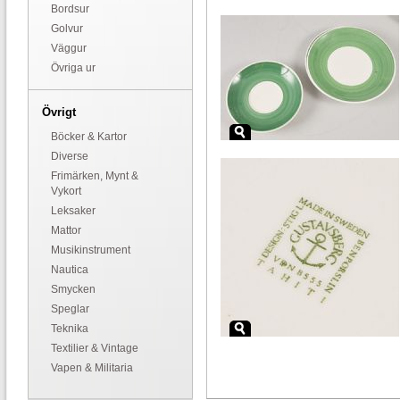
Bordsur
Golvur
Väggur
Övriga ur
Övrigt
Böcker & Kartor
Diverse
Frimärken, Mynt &
Vykort
Leksaker
Mattor
Musikinstrument
Nautica
Smycken
Speglar
Teknika
Textilier & Vintage
Vapen & Militaria