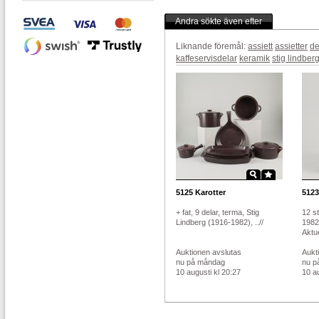
Andra sökte även efter
Liknande föremål:
assiett
assietter
de
kaffeservisdelar
keramik
stig lindber
5125
Karotter
5123
+ fat, 9 delar, terma, Stig
12 st
Lindberg (1916-1982), ..//
1982)
Aktue
Auktionen avslutas
Aukt
nu på måndag
nu p
10 augusti kl 20:27
10 au