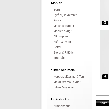
Möbler
Bord
Byråar, sekretärer
Kistor
Matsalsgrupper
Möbler, övrigt
Sittgrupper
Skåp & hyllor
Soffor
Stolar & Fåtöljer
Trädgård
Silver och metall
Koppar, Mässing & Tenn
Metallföremål, övrigt
Silver & nysilver
Ur & klockor
Andra s
Armbandsur