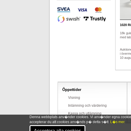
1020
Ri
18k gul
med lab-
Auktion
i överm
10 augus
Öppettider
Visning
Inlämning och värdering
Kassa och utlämning
Denna webbplats anv�nder cookies. Vi anv�nder egna cookies o
accepterar du att cookies anv�nds p� detta s�tt.
L�s mer.
Acceptera alla cookies