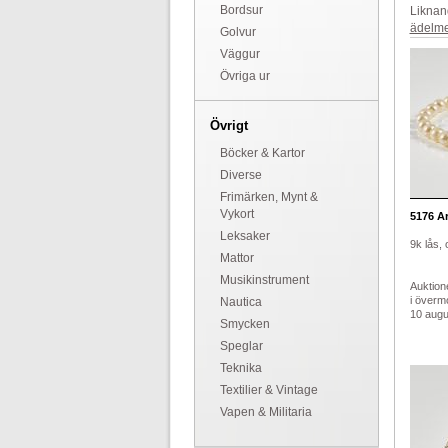
Bordsur
Liknan
ädelme
Golvur
Väggur
Övriga ur
Övrigt
Böcker & Kartor
Diverse
Frimärken, Mynt &
Vykort
5176
A
Leksaker
9k lås, 
Mattor
Musikinstrument
Auktion
i överm
Nautica
10 augus
Smycken
Speglar
Teknika
Textilier & Vintage
Vapen & Militaria