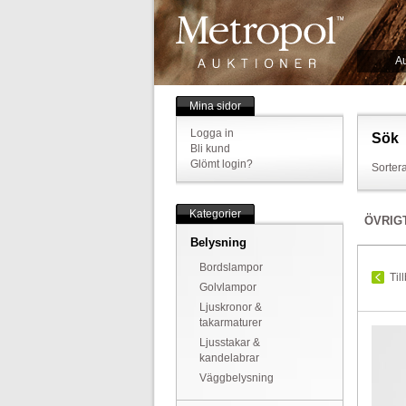
Au
Mina sidor
Logga in
Sök
Bli kund
Glömt login?
Sortera
Kategorier
ÖVRIG
Belysning
Bordslampor
Til
Golvlampor
Ljuskronor &
takarmaturer
Ljusstakar &
kandelabrar
Väggbelysning