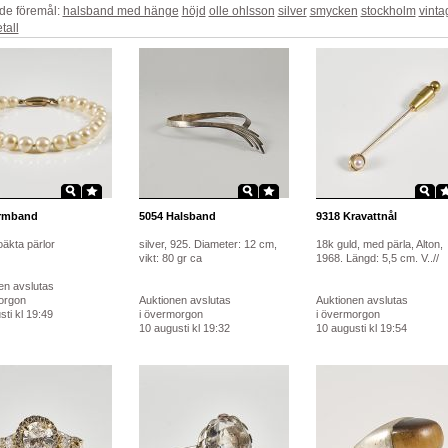
de föremål:
halsband med hänge
höjd
olle ohlsson
silver
smycken
stockholm
vinta
tall
rmband
5054
Halsband
9318
Kravattnål
oäkta pärlor
silver, 925. Diameter: 12 cm,
18k guld, med pärla, Alton,
vikt: 80 gr ca
1968. Längd: 5,5 cm. V..//
en avslutas
orgon
Auktionen avslutas
Auktionen avslutas
ti kl 19:49
i övermorgon
i övermorgon
10 augusti kl 19:32
10 augusti kl 19:54