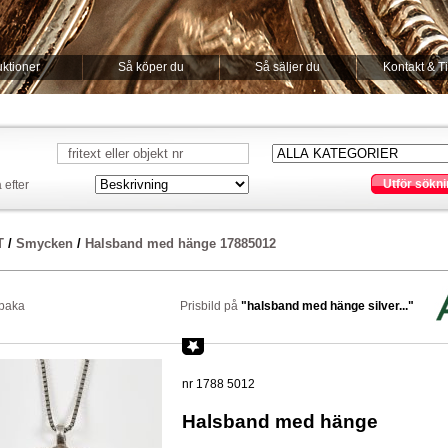
ktioner
Så köper du
Så säljer du
Kontakt & T
Utför sökni
 efter
T
/
Smycken
/
Halsband med hänge 17885012
lbaka
Prisbild på
"halsband med hänge silver..."
nr 1788 5012
Halsband med hänge