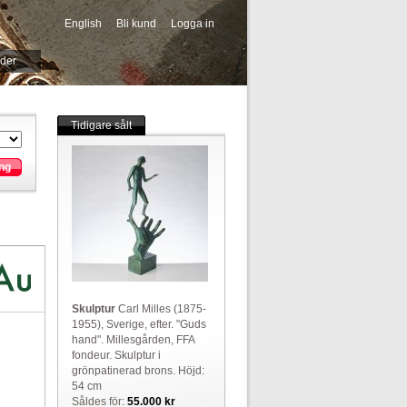
English
Bli kund
Logga in
-->
ider
Tidigare sålt
ng
Skulptur
Carl Milles (1875-
1955), Sverige, efter. "Guds
hand". Millesgården, FFA
fondeur. Skulptur i
grönpatinerad brons. Höjd:
54 cm
Såldes för:
55.000 kr