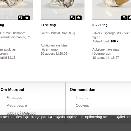
ng
5170
Ring
5172
Ring
d. "Love Diamond"
Silver / kristall. Vikt: 8,5g
Silver / Tigeröga, 835. Vikt:
odlade diamanter,..//
9g ca
Aktuellt bud:
100 kr
Auktionen avslutas
en avslutas
i övermorgon
Auktionen avslutas
orgon
10 augusti kl 20:08
i övermorgon
ti kl 19:13
10 augusti kl 18:27
Om Metropol
Om hemsidan
Företaget
Integritet
Medarbetare
Cookies
Jobba på Metropol
ch cookies fr�n tredje part f�r b�sta upplevelse, optimering av inneh�llet och