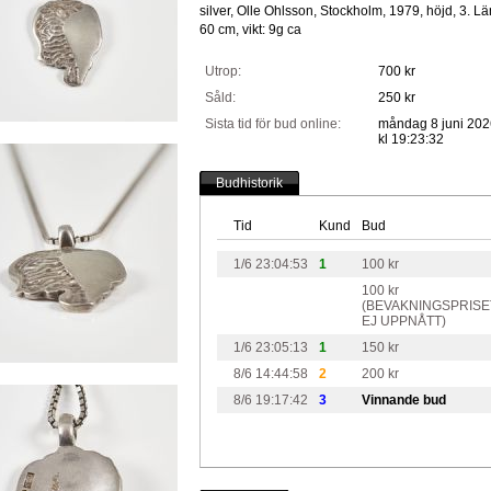
silver, Olle Ohlsson, Stockholm, 1979, höjd, 3. L
60 cm, vikt: 9g ca
Utrop:
700 kr
Såld:
250 kr
Sista tid för bud online:
måndag 8 juni 202
kl 19:23:32
Budhistorik
Tid
Kund
Bud
1/6 23:04:53
1
100 kr
100 kr
(BEVAKNINGSPRISE
EJ UPPNÅTT)
1/6 23:05:13
1
150 kr
8/6 14:44:58
2
200 kr
8/6 19:17:42
3
Vinnande bud