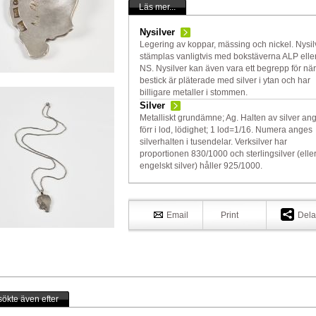
Läs mer...
Nysilver
Legering av koppar, mässing och nickel. Nysil
stämplas vanligtvis med bokstäverna ALP elle
NS. Nysilver kan även vara ett begrepp för när
bestick är pläterade med silver i ytan och har
billigare metaller i stommen.
Silver
Metalliskt grundämne; Ag. Halten av silver an
förr i lod, lödighet; 1 lod=1/16. Numera anges
silverhalten i tusendelar. Verksilver har
proportionen 830/1000 och sterlingsilver (elle
engelskt silver) håller 925/1000.
Email
Print
Dela
ökte även efter