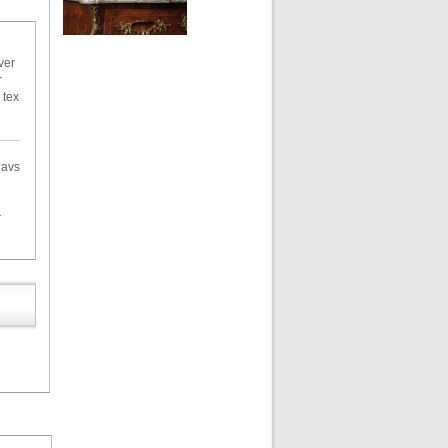
ver
r
 tex
gavs
r