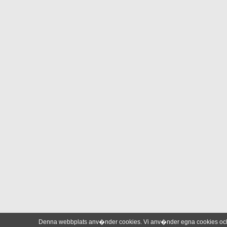
Denna webbplats anv�nder cookies. Vi anv�nder egna cookies och 