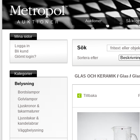
Auktioner
Så köpe
Mina sidor
Logga in
Sök
Bli kund
Glömt login?
Sortera efter
Kategorier
GLAS OCH KERAMIK
/
Glas
/
Gla
Belysning
Bordslampor
Tillbaka
P
Golvlampor
Ljuskronor &
takarmaturer
Ljusstakar &
kandelabrar
Väggbelysning