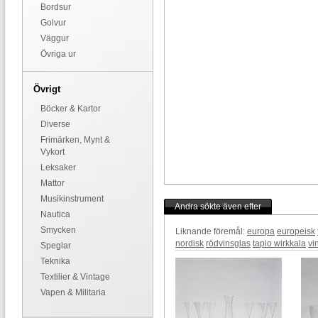
Bordsur
Golvur
Väggur
Övriga ur
Övrigt
Böcker & Kartor
Diverse
Frimärken, Mynt &
Vykort
Leksaker
Mattor
Musikinstrument
Andra sökte även efter
Nautica
Smycken
Liknande föremål:
europa
europeisk
nordisk
rödvinsglas
tapio wirkkala
vi
Speglar
Teknika
Textilier & Vintage
Vapen & Militaria