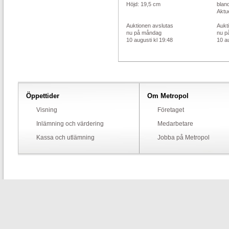
Höjd: 19,5 cm
bland
Aktue
Auktionen avslutas
Aukt
nu på måndag
nu p
10 augusti kl 19:48
10 au
Öppettider
Om Metropol
Visning
Företaget
Inlämning och värdering
Medarbetare
Kassa och utlämning
Jobba på Metropol