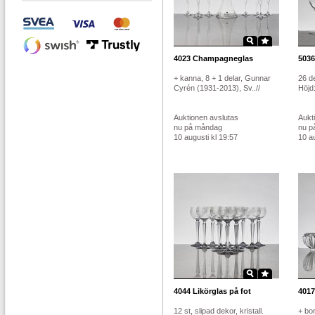
4023
Champagneglas
5036
+ kanna, 8 + 1 delar, Gunnar
26 d
Cyrén (1931-2013), Sv..//
Höjd
Auktionen avslutas
Aukt
nu på måndag
nu p
10 augusti kl 19:57
10 au
4044
Likörglas på fot
4017
12 st, slipad dekor, kristall.
+ bor