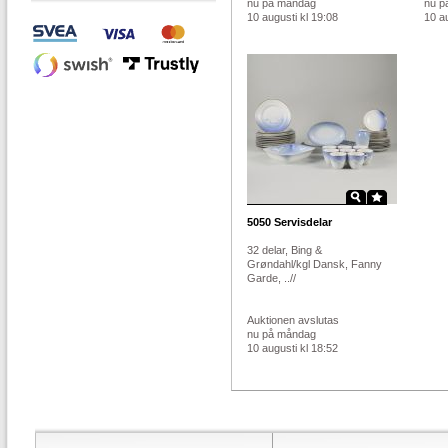
nu på måndag
nu p
10 augusti kl 19:08
10 au
5050
Servisdelar
32 delar, Bing &
Grøndahl/kgl Dansk, Fanny
Garde, ..//
Auktionen avslutas
nu på måndag
10 augusti kl 18:52