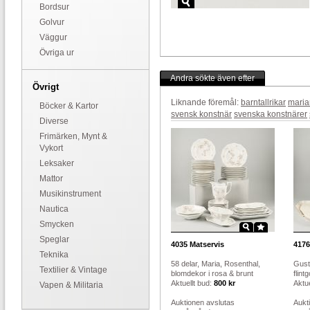
Bordsur
Golvur
Väggur
Övriga ur
Andra sökte även efter
Övrigt
Liknande föremål:
barntallrikar
mari
Böcker & Kartor
svensk konstnär
svenska konstnärer
Diverse
Frimärken, Mynt &
Vykort
Leksaker
Mattor
Musikinstrument
Nautica
Smycken
Speglar
4035
Matservis
4176
Teknika
58 delar, Maria, Rosenthal,
Gust
Textilier & Vintage
blomdekor i rosa & brunt
flin
Aktuellt bud:
800 kr
Aktue
Vapen & Militaria
Auktionen avslutas
Aukt