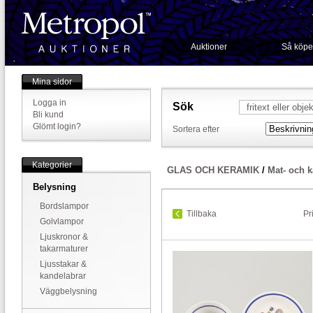
Auktioner
Så köpe
Mina sidor
Logga in
Sök
Bli kund
Glömt login?
Sortera efter
Kategorier
GLAS OCH KERAMIK
/
Mat- och k
Belysning
Bordslampor
Tillbaka
Pr
Golvlampor
Ljuskronor &
takarmaturer
Ljusstakar &
kandelabrar
Väggbelysning