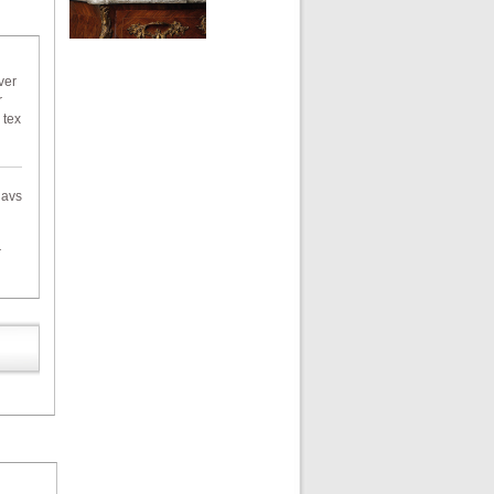
ver
r
 tex
gavs
r