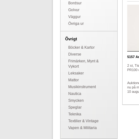
Bordsur
Golvur
Väggur
Övriga ur
Övrigt
Böcker & Kartor
Diverse
5157
Ar
Frimärken, Mynt &
2 st, Ti
Vykort
PR100 
Leksaker
Mattor
Auktion
Musikinstrument
nu på 
10 augus
Nautica
Smycken
Speglar
Teknika
Textilier & Vintage
Vapen & Militaria