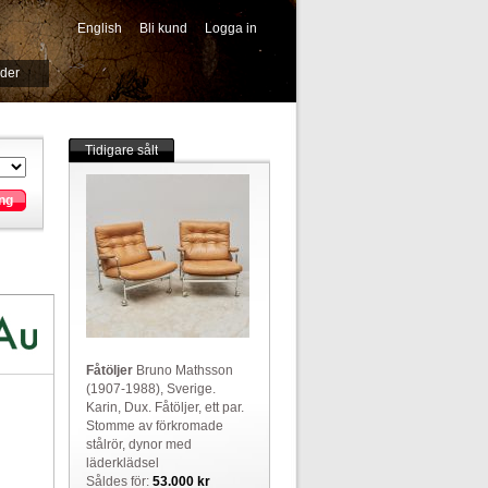
English
Bli kund
Logga in
-->
ider
Tidigare sålt
ng
Fåtöljer
Bruno Mathsson
(1907-1988), Sverige.
Karin, Dux. Fåtöljer, ett par.
Stomme av förkromade
stålrör, dynor med
läderklädsel
Såldes för:
53.000 kr