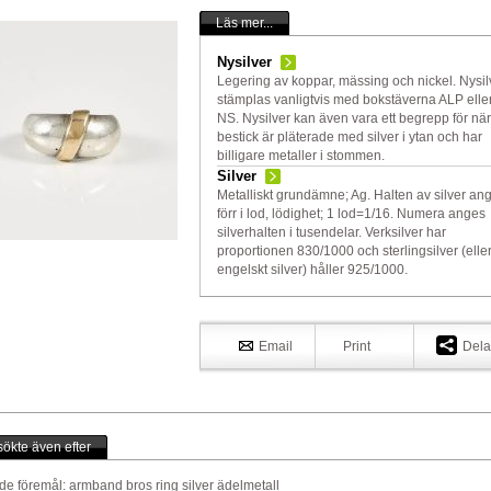
Läs mer...
Nysilver
Legering av koppar, mässing och nickel. Nysil
stämplas vanligtvis med bokstäverna ALP elle
NS. Nysilver kan även vara ett begrepp för när
bestick är pläterade med silver i ytan och har
billigare metaller i stommen.
Silver
Metalliskt grundämne; Ag. Halten av silver an
förr i lod, lödighet; 1 lod=1/16. Numera anges
silverhalten i tusendelar. Verksilver har
proportionen 830/1000 och sterlingsilver (elle
engelskt silver) håller 925/1000.
Email
Print
Dela
ökte även efter
de föremål:
armband
bros
ring
silver
ädelmetall