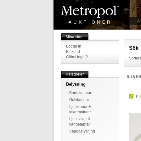
Au
Mina sidor
Logga in
Sök
Bli kund
Glömt login?
Sortera
Kategorier
SILVE
Belysning
Bordslampor
Til
Golvlampor
Ljuskronor &
takarmaturer
Ljusstakar &
kandelabrar
Väggbelysning