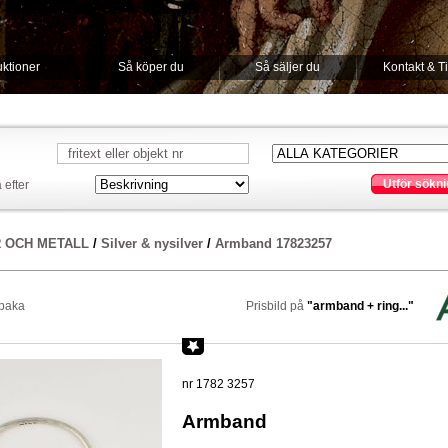
ktioner
Så köper du
Så säljer du
Kontakt & T
Utför sökni
 efter
R OCH METALL
/
Silver & nysilver
/
Armband 17823257
lbaka
Prisbild på
"armband + ring..."
nr 1782 3257
Armband