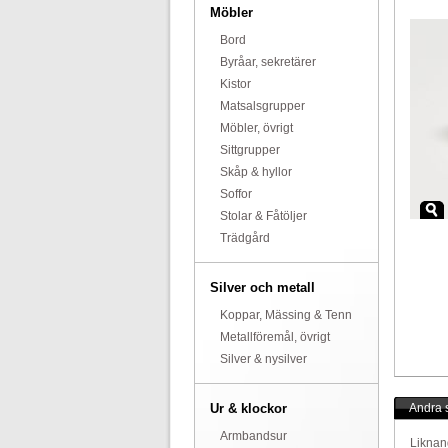
Möbler
Bord
Byråar, sekretärer
Kistor
Matsalsgrupper
Möbler, övrigt
Sittgrupper
Skåp & hyllor
Soffor
Stolar & Fåtöljer
Trädgård
Silver och metall
Koppar, Mässing & Tenn
Metallföremål, övrigt
Silver & nysilver
Ur & klockor
Andra s
Armbandsur
Liknan