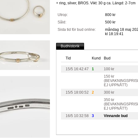
+ ring, silver, BROS. Vikt: 30 g ca. Längd: 2-7cm
Utrop:
800 kr
Såld:
500 kr
Sista tid för bud online:
måndag 18 maj 20
kl 18:19:41
Budhistorik
Tid
Kund
Bud
15/5 16:42:47
1
100 kr
150 kr
(BEVAKNINGSPRIS
EJ UPPNÅTT)
15/5 18:00:52
2
300 kr
350 kr
(BEVAKNINGSPRIS
EJ UPPNÅTT)
16/5 10:32:58
3
Vinnande bud