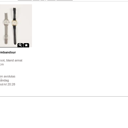
mbandsur
ssot, bland annat
cm
en avslutas
måndag
ti kl 20:28