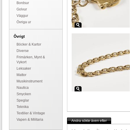
Bordsur
Golvur
Väggur
Övriga ur
Övrigt
Böcker & Kartor
Diverse
Frimärken, Mynt &
Vykort
Leksaker
Mattor
Musikinstrument
Nautica
Smycken
Speglar
Teknika
Textilier & Vintage
Vapen & Militaria
Andra sökte även efter