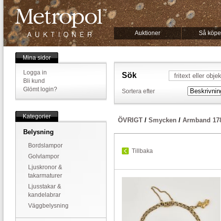
Auktioner
Så köpe
Mina sidor
Logga in
Sök
Bli kund
Glömt login?
Sortera efter
Kategorier
ÖVRIGT
/
Smycken
/
Armband 17
Belysning
Bordslampor
Tillbaka
Golvlampor
Ljuskronor &
takarmaturer
Ljusstakar &
kandelabrar
Väggbelysning