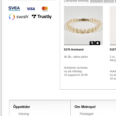
Liknande föremål:
armband
berlock
5176
Armband
5157
9k lås, oäkta pärlor
2 st,
PR1
Auktionen avslutas
nu på måndag
Aukt
10 augusti kl 19:49
nu p
10 au
Öppettider
Om Metropol
Visning
Företaget