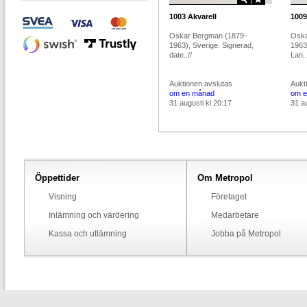
1003
Akvarell
1009
Oskar Bergman (1879-
Oska
1963), Sverige. Signerad,
1963)
date..//
Lan..
Auktionen avslutas
Aukt
om en månad
om e
31 augusti kl 20:17
31 au
Öppettider
Om Metropol
Visning
Företaget
Inlämning och värdering
Medarbetare
Kassa och utlämning
Jobba på Metropol