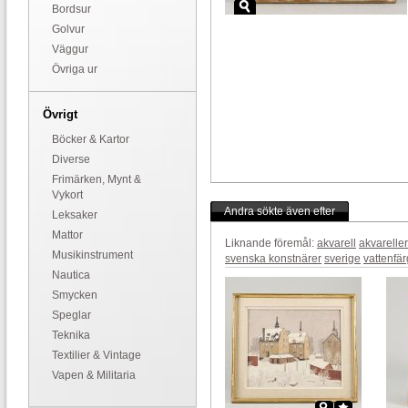
Bordsur
Golvur
Väggur
Övriga ur
Övrigt
Böcker & Kartor
Diverse
Frimärken, Mynt &
Vykort
Andra sökte även efter
Leksaker
Mattor
Liknande föremål:
akvarell
akvareller
Musikinstrument
svenska konstnärer
sverige
vattenfär
Nautica
Smycken
Speglar
Teknika
Textilier & Vintage
Vapen & Militaria