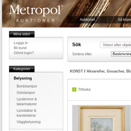
Auktioner
Så köpe
Mina sidor
Logga in
Sök
Bli kund
Glömt login?
Sortera efter
Kategorier
KONST
/
Akvareller, Gouacher, B
Belysning
Bordslampor
Tillbaka
Golvlampor
Ljuskronor &
takarmaturer
Ljusstakar &
kandelabrar
Väggbelysning