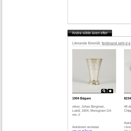
Andra sökte även efter
Liknande föremål:
ferdinand sehl d ä
1004
Bägare
8234
silver, Johan Bergman,
48 de
Luleå, 1804, Monogram GA
Chipp
me..//
Aukt
Auktionen avslutas
i öv