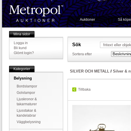
Auktioner
Så köpe
Mina sidor
Logga in
Sök
Bli kund
Glömt login?
Sortera efter
Kategorier
SILVER OCH METALL
/
Silver & n
Belysning
Bordslampor
Tillbaka
Golvlampor
Ljuskronor &
takarmaturer
Ljusstakar &
kandelabrar
Väggbelysning