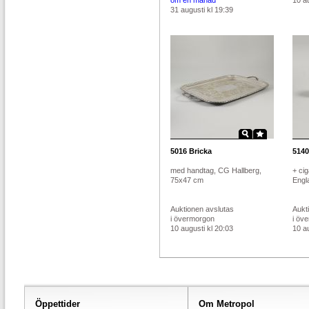
om en månad
10 au
31 augusti kl 19:39
5016
Bricka
5140
med handtag, CG Hallberg,
+ cig
75x47 cm
Engla
Auktionen avslutas
Aukt
i övermorgon
i öv
10 augusti kl 20:03
10 au
Öppettider
Om Metropol