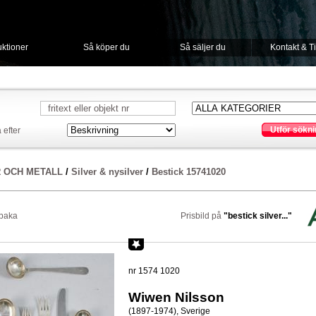
ktioner
Så köper du
Så säljer du
Kontakt & T
Utför sökni
 efter
R OCH METALL
/
Silver & nysilver
/
Bestick 15741020
lbaka
Prisbild på
"bestick silver..."
nr 1574 1020
Wiwen Nilsson
(1897-1974), Sverige