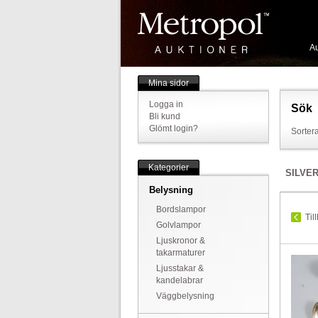
Au
Mina sidor
Logga in
Sök
Bli kund
Glömt login?
Sortera
Kategorier
SILVE
Belysning
Bordslampor
Til
Golvlampor
Ljuskronor &
takarmaturer
Ljusstakar &
kandelabrar
Väggbelysning