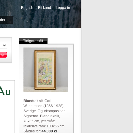
English
Bli kund
Logga in
-->
ider
Tidigare sålt
ng
Blandteknik
Carl
Wilhelmson (1866-1928),
Sverige. Figurkomposition.
Signerad. Blandteknik,
78x35 cm, yttermått
inklusive ram: 100x55 cm
Såldes för:
44.000 kr