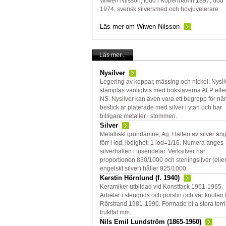
Wiwen Nilsson, född i Köpenhamn 1897, död
1974, svensk silversmed och hovjuvelerare.
Läs mer om Wiwen Nilsson
Läs mer...
Nysilver
Legering av koppar, mässing och nickel. Nysil
stämplas vanligtvis med bokstäverna ALP elle
NS. Nysilver kan även vara ett begrepp för när
bestick är pläterade med silver i ytan och har
billigare metaller i stommen.
Silver
Metalliskt grundämne; Ag. Halten av silver an
förr i lod, lödighet; 1 lod=1/16. Numera anges
silverhalten i tusendelar. Verksilver har
proportionen 830/1000 och sterlingsilver (elle
engelskt silver) håller 925/1000.
Kerstin Hörnlund (f. 1940)
Keramiker utbildad vid Konstfack 1961-1965.
Arbetar i stengods och porslin och var knuten ti
Rörstrand 1981-1990. Formade bl a stora terri
fruktfat mm.
Nils Emil Lundström (1865-1960)