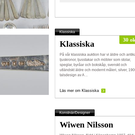
Klassiska
30 ok
Klassiska
På vår klassiska auktion har vi äldre och antik
ljuskronor, ljusstakar och möbler som stolar,
speglar, byråar och bokskåp, svenskt och
utländskt äldre och modernt måleri, silver, 190
talsdesign av A ...
Läs mer om Klassiska
Konstnär/Designer
Wiwen Nilsson