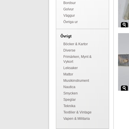
Bordsur
Golvur
Väggur
Övriga ur
Övrigt
Böcker & Kartor
Diverse
Frimärken, Mynt &
Vykort
Leksaker
Mattor
Musikinstrument
Nautica
Smycken
Speglar
Teknika
Textilier & Vintage
Vapen & Militaria