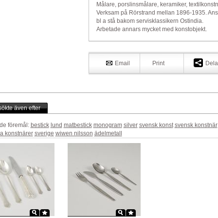
Målare, porslinsmålare, keramiker, textilkonstn
Verksam på Rörstrand mellan 1896-1935. An
bl a stå bakom servisklassikern Ostindia.
Arbetade annars mycket med konstobjekt.
Email
Print
Dela
ökte även efter
de föremål:
bestick
lund
matbestick
monogram
silver
svensk konst
svensk konstnär
a konstnärer
sverige
wiwen nilsson
ädelmetall