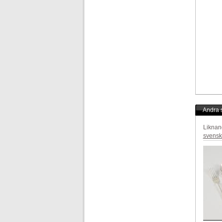
Andra s
Liknan
svensk