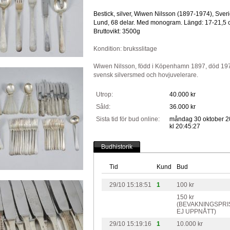
Bestick, silver, Wiwen Nilsson (1897-1974), Sveri
Lund, 68 delar. Med monogram. Längd: 17-21,5 
Bruttovikt: 3500g
Kondition: bruksslitage
Wiwen Nilsson, född i Köpenhamn 1897, död 19
svensk silversmed och hovjuvelerare.
Utrop:
40.000 kr
Såld:
36.000 kr
Sista tid för bud online:
måndag 30 oktober 2
kl 20:45:27
Budhistorik
Tid
Kund
Bud
29/10 15:18:51
1
100 kr
150 kr
(BEVAKNINGSPRI
EJ UPPNÅTT)
29/10 15:19:16
1
10.000 kr