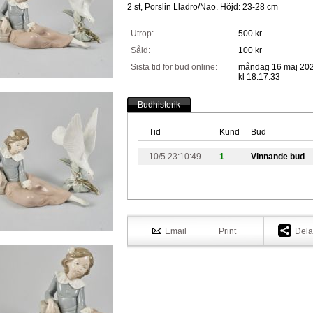
2 st, Porslin Lladro/Nao. Höjd: 23-28 cm
Utrop:
500 kr
Såld:
100 kr
Sista tid för bud online:
måndag 16 maj 20
kl 18:17:33
Budhistorik
Tid
Kund
Bud
10/5 23:10:49
1
Vinnande bud
Email
Print
Dela