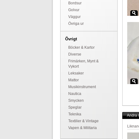
Bordsur
Golvur
Väggur
Övriga ur
Övrigt
Böcker & Kartor
Diverse
Frimärken, Mynt &
Vykort
Leksaker
Mattor
Musikinstrument
Nautica
Smycken
Speglar
Teknika
Andra s
Textilier & Vintage
Liknan
Vapen & Militaria