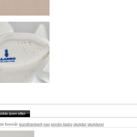
ökte även efter
de föremål:
konsthantverk
nao
porslin lladro
skulptur
skulpturer