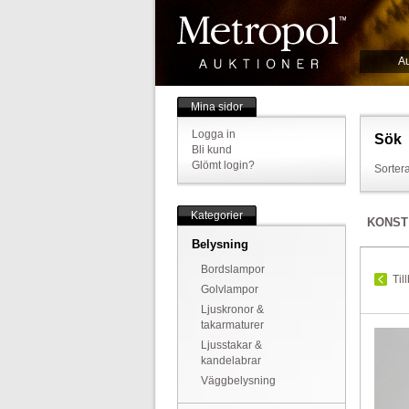
Au
Mina sidor
Logga in
Sök
Bli kund
Glömt login?
Sortera
Kategorier
KONST
Belysning
Bordslampor
Til
Golvlampor
Ljuskronor &
takarmaturer
Ljusstakar &
kandelabrar
Väggbelysning