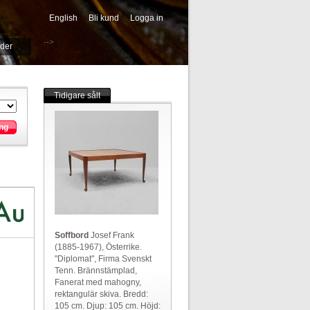
English
Bli kund
Logga in
-->
ider
Tidigare sålt
ng
Soffbord
Josef Frank
(1885-1967), Österrike.
"Diplomat", Firma Svenskt
Tenn. Brännstämplad,
Fanerat med mahogny,
rektangulär skiva. Bredd:
105 cm. Djup: 105 cm. Höjd: