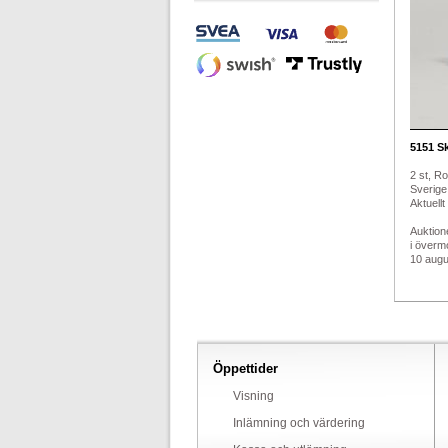
5151
Sk
2 st, Ro
Sverige.
Aktuellt
Auktion
i överm
10 augus
Öppettider
Visning
Inlämning och värdering