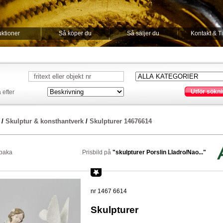
ktioner
Så köper du
Så säljer du
Kontakt & T
Utför sökni
 efter
/
Skulptur & konsthantverk
/
Skulpturer 14676614
lbaka
Prisbild på
"skulpturer Porslin Lladro/Nao..."
nr 1467 6614
Skulpturer