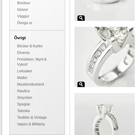
Bordsur
Golvur
Väggur
Övriga ur
Övrigt
Böcker & Kartor
Diverse
Frimärken, Mynt &
Vykort
Leksaker
Mattor
Musikinstrument
Nautica
Smycken
Speglar
Teknika
Textilier & Vintage
Vapen & Militaria