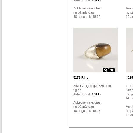
Aktuellt bud:
100 kr
Auktionen avslutas
Aukt
nu på måndag
nu p
10 augusti kl 18:10
10 au
5172
Ring
4025
Silver / Tigeröga, 835. Vikt:
+ örh
9g ca
Susa
Aktuellt bud:
100 kr
förgyl
Aktue
Auktionen avslutas
nu på måndag
Aukt
10 augusti kl 18:27
nu p
10 au