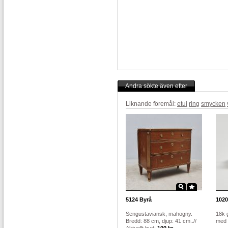
Andra sökte även efter
Liknande föremål:
etui
ring
smycken
5124
Byrå
1020
Sengustaviansk, mahogny.
18k 
Bredd: 88 cm, djup: 41 cm..//
med l