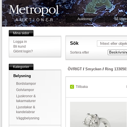
Auktioner
Så köpe
Mina sidor
Logga in
Sök
Bli kund
Glömt login?
Sortera efter
Kategorier
ÖVRIGT
/
Smycken
/
Ring 133050
Belysning
Bordslampor
Tillbaka
Golvlampor
Ljuskronor &
takarmaturer
Ljusstakar &
kandelabrar
Väggbelysning