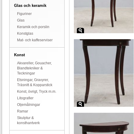
Glas och keramik
Figuriner
Glas
Keramik och porslin
Konstglas
Mat- och kaffeserviser
Konst
Akvareller, Gouacher,
Blandtekniker &
Teckningar
Etsningar, Gravyrer,
Träsnitt & Kopparstick
Konst, övrigt, Tryck m.m.
Litografier
Oljemålningar
Ramar
Skulptur &
konsthantverk