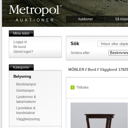
Auktioner
Så köpe
Mina sidor
Logga in
Sök
Bli kund
Glömt login?
Sortera efter
Kategorier
MÖBLER
/
Bord
/
Väggbord 1782
Belysning
Bordslampor
Tillbaka
Golvlampor
Ljuskronor &
takarmaturer
Ljusstakar &
kandelabrar
Väggbelysning