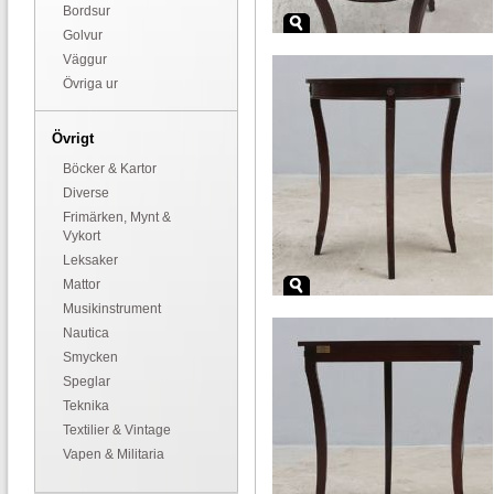
Bordsur
Golvur
Väggur
Övriga ur
Övrigt
Böcker & Kartor
Diverse
Frimärken, Mynt &
Vykort
Leksaker
Mattor
Musikinstrument
Nautica
Smycken
Speglar
Teknika
Textilier & Vintage
Vapen & Militaria