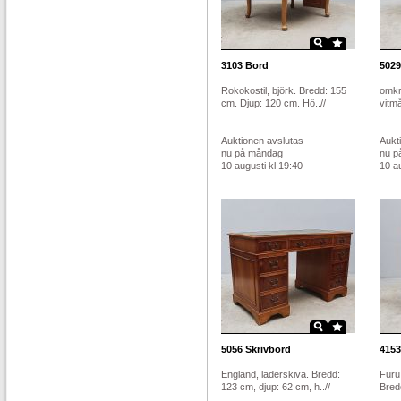
3103
Bord
5029
Rokokostil, björk. Bredd: 155
omkr
cm. Djup: 120 cm. Hö..//
vitmå
Auktionen avslutas
Aukt
nu på måndag
nu p
10 augusti kl 19:40
10 au
5056
Skrivbord
4153
England, läderskiva. Bredd:
Furu,
123 cm, djup: 62 cm, h..//
Bredd