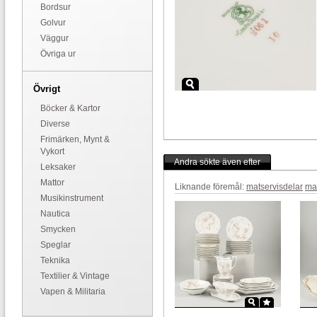
Bordsur
Golvur
Väggur
Övriga ur
Övrigt
Böcker & Kartor
Diverse
Frimärken, Mynt &
Vykort
Andra sökte även efter
Leksaker
Mattor
Liknande föremål:
matservisdelar
mat
Musikinstrument
Nautica
Smycken
Speglar
Teknika
Textilier & Vintage
Vapen & Militaria