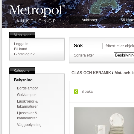
Auktioner
Så köpe
Mina sidor
Logga in
Sök
Bli kund
Glömt login?
Sortera efter
Kategorier
GLAS OCH KERAMIK
/
Mat- och k
Belysning
Bordslampor
Tillbaka
Golvlampor
Ljuskronor &
takarmaturer
Ljusstakar &
kandelabrar
Väggbelysning