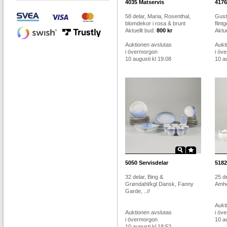
4035
Matservis
4176
58 delar, Maria, Rosenthal,
Gust
blomdekor i rosa & brunt
flin
Aktuellt bud:
800 kr
Aktue
Auktionen avslutas
Aukt
i övermorgon
i öv
10 augusti kl 19:08
10 au
5050
Servisdelar
5182
32 delar, Bing &
25 d
Grøndahl/kgl Dansk, Fanny
Amhe
Garde, ..//
Aukt
Auktionen avslutas
i öv
i övermorgon
10 au
10 augusti kl 18:52