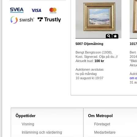
5007
Oljemålning
1017
Bengt Bengtsson (1938),
Bert
Kust. Signerad. Olja på du..//
2014
Aktuellt bud:
100 kr
"Blid
Aktue
Auktionen avslutas
nu på måndag
Aukt
10 augusti kl 19:07
om e
31 au
Öppettider
Om Metropol
Visning
Företaget
Inlämning och värdering
Medarbetare