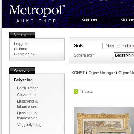
Auktioner
Så köpe
Mina sidor
Logga in
Sök
Bli kund
Glömt login?
Sortera efter
Kategorier
KONST
/
Oljemålningar
/
Oljemål
Belysning
Bordslampor
Tillbaka
Golvlampor
Ljuskronor &
takarmaturer
Ljusstakar &
kandelabrar
Väggbelysning