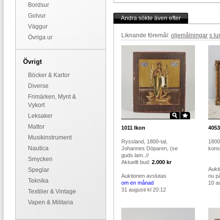
Bordsur
Golvur
Andra sökte även efter
Väggur
Liknande föremål:
oljemålningar
s l
Övriga ur
Övrigt
Böcker & Kartor
Diverse
Frimärken, Mynt &
Vykort
Leksaker
Mattor
1011
Ikon
4053
Musikinstrument
Ryssland, 1800-tal,
1800-
Nautica
Johannes Döparen, (se
konst
guds lam..//
Smycken
Aktuellt bud:
2.000 kr
Aukt
Speglar
Auktionen avslutas
nu p
Teknika
om en månad
10 au
31 augusti kl 20:12
Textilier & Vintage
Vapen & Militaria