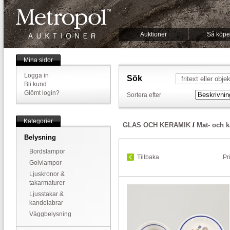
Auktioner
Så köpe
Mina sidor
Logga in
Sök
Bli kund
Glömt login?
Sortera efter
Kategorier
GLAS OCH KERAMIK
/
Mat- och k
Belysning
Bordslampor
Tillbaka
Pr
Golvlampor
Ljuskronor &
takarmaturer
Ljusstakar &
kandelabrar
Väggbelysning