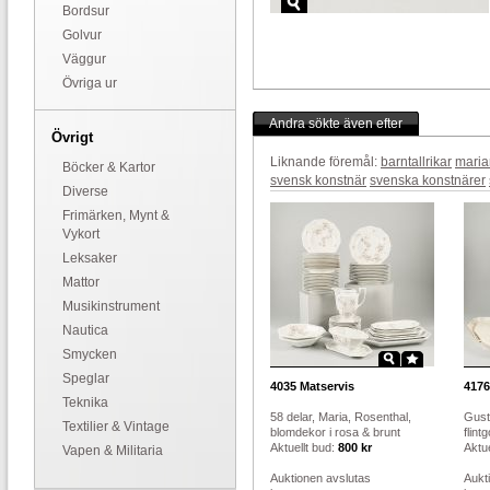
Bordsur
Golvur
Väggur
Övriga ur
Andra sökte även efter
Övrigt
Liknande föremål:
barntallrikar
mari
Böcker & Kartor
svensk konstnär
svenska konstnärer
Diverse
Frimärken, Mynt &
Vykort
Leksaker
Mattor
Musikinstrument
Nautica
Smycken
Speglar
4035
Matservis
4176
Teknika
58 delar, Maria, Rosenthal,
Gust
Textilier & Vintage
blomdekor i rosa & brunt
flin
Aktuellt bud:
800 kr
Aktue
Vapen & Militaria
Auktionen avslutas
Aukt