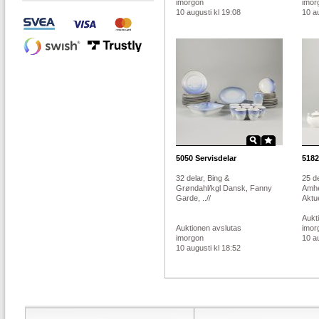
imorgon
imor
10 augusti kl 19:08
10 au
5050
Servisdelar
5182
32 delar, Bing &
25 d
Grøndahl/kgl Dansk, Fanny
Amhe
Garde, ..//
Aktue
Aukt
Auktionen avslutas
imor
imorgon
10 au
10 augusti kl 18:52