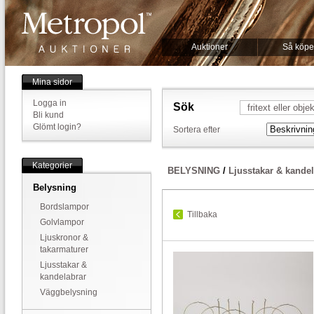
Auktioner
Så köpe
Mina sidor
Logga in
Sök
Bli kund
Glömt login?
Sortera efter
Kategorier
BELYSNING
/
Ljusstakar & kandel
Belysning
Bordslampor
Tillbaka
Golvlampor
Ljuskronor &
takarmaturer
Ljusstakar &
kandelabrar
Väggbelysning