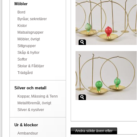
Möbler
Bord
Byråar, sekretärer
Kistor
Matsalsgrupper
Möbler, övrigt
Sittgrupper
Skåp & hyllor
Soffor
Stolar & Fåtöljer
Trädgård
Silver och metall
Koppar, Mässing & Tenn
Metallföremål, övrigt
Silver & nysilver
Ur & klockor
Andra sökte även efter
Armbandsur