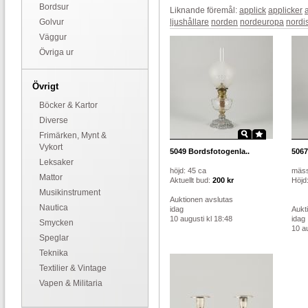
Bordsur
Liknande föremål:
applick
applicker
Golvur
ljushållare
norden
nordeuropa
nordi
Väggur
Övriga ur
Övrigt
Böcker & Kartor
Diverse
Frimärken, Mynt &
Vykort
5049
Bordsfotogenla..
5067
Leksaker
höjd: 45 ca
mäss
Mattor
Aktuellt bud:
200 kr
Höjd
Musikinstrument
Auktionen avslutas
Nautica
idag
Aukt
10 augusti kl 18:48
idag
Smycken
10 au
Speglar
Teknika
Textilier & Vintage
Vapen & Militaria