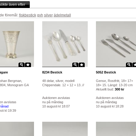
ökte även efter
de föremål:
fiskbestick
gvh
silver
ädelmetall
gare
8234
Bestick
5052
Bestick
 Johan Bergman,
48 delar, silver, modell
Gense, Rostfritt, 18+ 17+
1804, Monogram GA
Chippendale. 12 + 12 + 13..//
18+ 15. Längd: 13-20 cm
Aktuellt bud:
300 kr
Auktionen avslutas
Auktionen avslutas
en avslutas
nu på måndag
nu på måndag
månad
10 augusti kl 18:07
10 augusti kl 18:28
ti kl 19:39