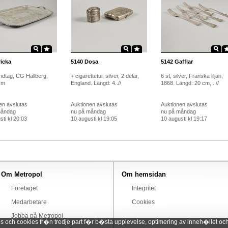
icka
5140
Dosa
5142
Gafflar
dtag, CG Hallberg,
+ cigarettetui, silver, 2 delar,
6 st, silver, Franska liljan,
cm
England. Längd: 4..//
1868. Längd: 20 cm, ..//
en avslutas
Auktionen avslutas
Auktionen avslutas
måndag
nu på måndag
nu på måndag
ti kl 20:03
10 augusti kl 19:05
10 augusti kl 19:17
Om Metropol
Om hemsidan
Företaget
Integritet
Medarbetare
Cookies
Jobba på Metropol
ch cookies fr�n tredje part f�r b�sta upplevelse, optimering av inneh�llet och