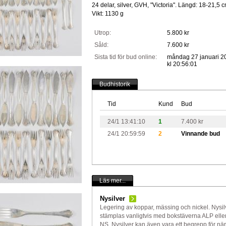
24 delar, silver, GVH, "Victoria". Längd: 18-21,5 c
Vikt: 1130 g
Utrop:
5.800 kr
Såld:
7.600 kr
Sista tid för bud online:
måndag 27 januari 2
kl 20:56:01
Budhistorik
Tid
Kund
Bud
24/1 13:41:10
1
7.400 kr
24/1 20:59:59
2
Vinnande bud
Läs mer...
Nysilver
Legering av koppar, mässing och nickel. Nysil
stämplas vanligtvis med bokstäverna ALP elle
NS. Nysilver kan även vara ett begrepp för när