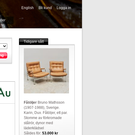
English
Bli kund
Logga in
-->
ider
Tidigare sålt
ng
Fåtöljer
Bruno Mathsson
(1907-1988), Sverige.
Karin, Dux. Fåtöljer, ett par.
Stomme av förkromade
stålrör, dynor med
läderklädsel
Såldes för:
53.000 kr