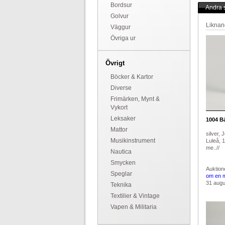
Bordsur
Andra s
Golvur
Liknan
Väggur
Övriga ur
Övrigt
Böcker & Kartor
Diverse
Frimärken, Mynt &
Vykort
Leksaker
1004
Bä
Mattor
silver,
Musikinstrument
Luleå, 
me..//
Nautica
Smycken
Auktion
Speglar
om en 
31 augus
Teknika
Textilier & Vintage
Vapen & Militaria