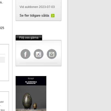
m.
Vid auktionen 2023-07-03
Se fler tidigare sålda
025
Följ oss gärna
ver
r
 tex