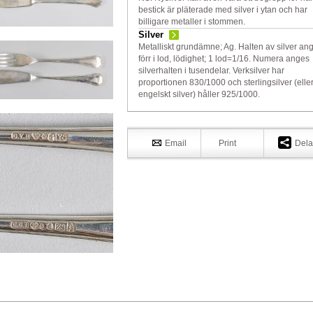
bestick är pläterade med silver i ytan och har
billigare metaller i stommen.
Silver
Metalliskt grundämne; Ag. Halten av silver an
förr i lod, lödighet; 1 lod=1/16. Numera anges
silverhalten i tusendelar. Verksilver har
proportionen 830/1000 och sterlingsilver (elle
engelskt silver) håller 925/1000.
Email
Print
Dela