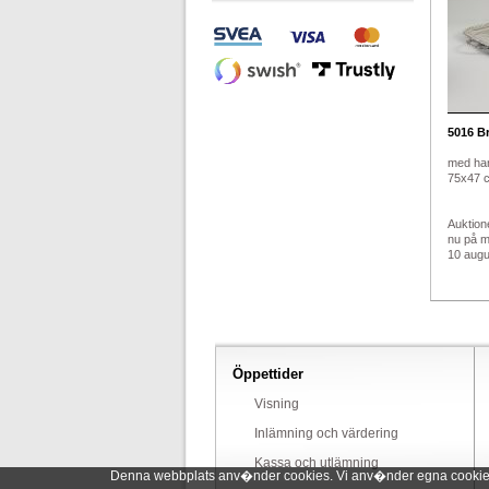
5016
Br
med han
75x47 
Auktion
nu på 
10 augus
Öppettider
Visning
Inlämning och värdering
Kassa och utlämning
Denna webbplats anv�nder cookies. Vi anv�nder egna cookies o