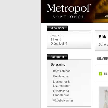
Au
Mina sidor
Logga in
Sök
Bli kund
Glömt login?
Sortera
Kategorier
SILVE
Belysning
Bordslampor
Til
Golvlampor
Ljuskronor &
takarmaturer
Ljusstakar &
kandelabrar
Väggbelysning