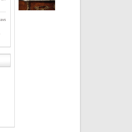
gavs
r