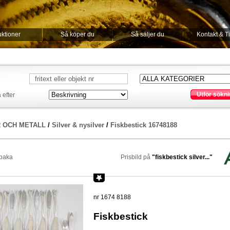
ktioner
Så köper du
Så säljer du
Kontakt & T
Utför sökni
 efter
R OCH METALL
/
Silver & nysilver
/
Fiskbestick 16748188
lbaka
Prisbild på
"fiskbestick silver..."
nr 1674 8188
Fiskbestick