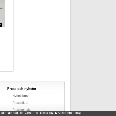
Press och nyheter
Nyhetsbrev
Pressbilder
Presskontakt
 allm�n statistik. Genom att klicka p� �Acceptera alla�