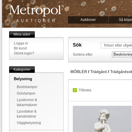
Auktioner
Så köpe
Mina sidor
Logga in
Sök
Bli kund
Glömt login?
Sortera efter
Kategorier
MÖBLER
/
Trädgård
/
Trädgårdssk
Belysning
Bordslampor
Tillbaka
Golvlampor
Ljuskronor &
takarmaturer
Ljusstakar &
kandelabrar
Väggbelysning