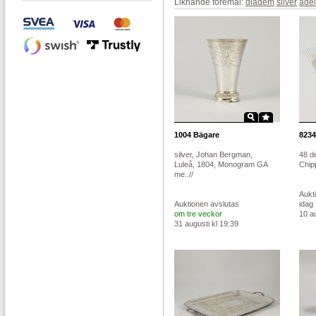
Liknande föremål:
diadem
silver
ädel
1004
Bägare
8234
silver, Johan Bergman,
48 de
Luleå, 1804, Monogram GA
Chipp
me..//
Aukt
Auktionen avslutas
idag
om tre veckor
10 au
31 augusti kl 19:39