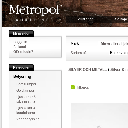
Auktioner
Så köpe
Mina sidor
Logga in
Sök
Bli kund
Glömt login?
Sortera efter
Kategorier
SILVER OCH METALL
/
Silver & n
Belysning
Bordslampor
Tillbaka
Golvlampor
Ljuskronor &
takarmaturer
Ljusstakar &
kandelabrar
Väggbelysning