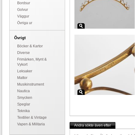
Bordsur
Golvur
Väggur
Övriga ur
Övrigt
Böcker & Kartor
Diverse
Frimärken, Mynt &
Vykort
Leksaker
Mattor
Musikinstrument
Nautica
Smycken
Speglar
Teknika
Textilier & Vintage
Vapen & Militaria
Andra sökte även efter