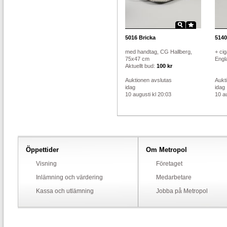
5016
Bricka
5140
med handtag, CG Hallberg,
+ cig
75x47 cm
Engla
Aktuellt bud:
100 kr
Auktionen avslutas
Aukt
idag
idag
10 augusti kl 20:03
10 au
Öppettider
Om Metropol
Visning
Företaget
Inlämning och värdering
Medarbetare
Kassa och utlämning
Jobba på Metropol