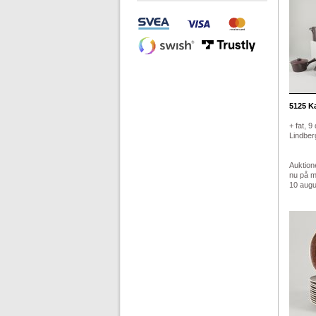
5125
Ka
+ fat, 9
Lindberg
Auktion
nu på 
10 augus