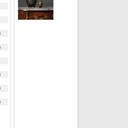
)
)
)
)
)