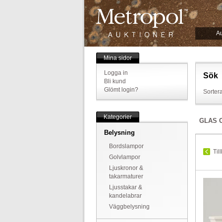
Au
Mina sidor
Logga in
Sök
Bli kund
Glömt login?
Sortera
Kategorier
GLAS 
Belysning
Bordslampor
Til
Golvlampor
Ljuskronor &
takarmaturer
Ljusstakar &
kandelabrar
Väggbelysning