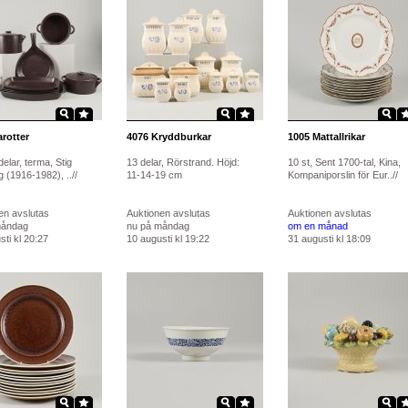
rotter
4076
Kryddburkar
1005
Mattallrikar
 delar, terma, Stig
13 delar, Rörstrand. Höjd:
10 st, Sent 1700-tal, Kina,
 (1916-1982), ..//
11-14-19 cm
Kompaniporslin för Eur..//
en avslutas
Auktionen avslutas
Auktionen avslutas
måndag
nu på måndag
om en månad
ti kl 20:27
10 augusti kl 19:22
31 augusti kl 18:09