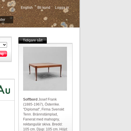
English
Bli kund
Logga in
-->
ider
Tidigare sålt
ng
Soffbord
Josef Frank
(1885-1967), Österrike.
"Diplomat", Firma Svenskt
Tenn. Brännstämplad,
Fanerat med mahogny,
rektangulär skiva. Bredd:
105 cm. Djup: 105 cm. Höjd: