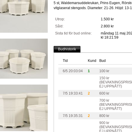
5 st, Waldemarsuddekrukan, Prins Eugen, Rörstr
vitglaserat stengods. Diameter: 21-26. Höjd: 13-
Utrop:
1.500 kr
Såld:
2.800 kr
Sista tid för bud online:
måndag 11 maj 20
kl 18:21:59
Budhistorik
Tid
Kund
Bud
6/5 20:03:04
1
100 kr
150 kr
(BEVAKNINGSPRIS
EJ UPPNÅTT)
7/5 19:33:41
2
600 kr
700 kr
(BEVAKNINGSPRIS
EJ UPPNÅTT)
7/5 19:35:31
2
800 kr
900 kr
(BEVAKNINGSPRIS
EJ UPPNÅTT)