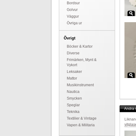
Bordsur
Golvur
Väggur
Övriga ur
Övrigt
Böcker & Kartor
Diverse
Frimärken, Mynt &
Vykort
Leksaker
Mattor
Musikinstrument
Nautica
Smycken
Speglar
Andra s
Teknika
Textilier & Vintage
Liknan
vitglas
Vapen & Militaria