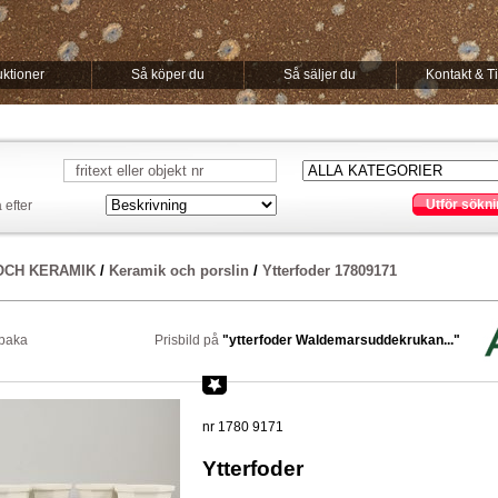
ktioner
Så köper du
Så säljer du
Kontakt & T
Utför sökni
 efter
OCH KERAMIK
/
Keramik och porslin
/
Ytterfoder 17809171
lbaka
Prisbild på
"ytterfoder Waldemarsuddekrukan..."
nr 1780 9171
Ytterfoder