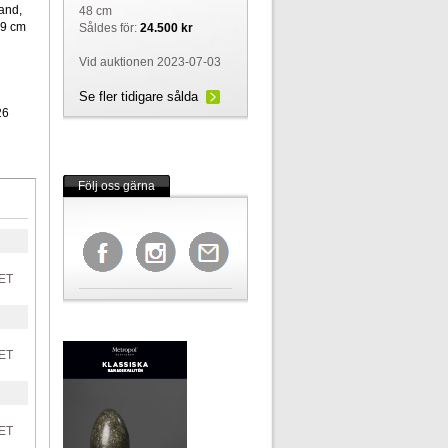
and,
48 cm
19 cm
Såldes för:
24.500 kr
Vid auktionen 2023-07-03
Se fler tidigare sålda
26
Följ oss gärna
ET
ET
ET