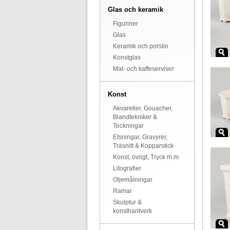
Glas och keramik
Figuriner
Glas
Keramik och porslin
Konstglas
Mat- och kaffeserviser
Konst
Akvareller, Gouacher,
Blandtekniker &
Teckningar
Etsningar, Gravyrer,
Träsnitt & Kopparstick
Konst, övrigt, Tryck m.m.
Litografier
Oljemålningar
Ramar
Skulptur &
konsthantverk