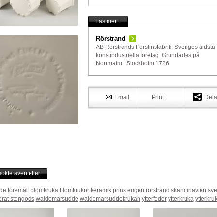
Läs mer...
Rörstrand
AB Rörstrands Porslinsfabrik. Sveriges äldsta
konstindustriella företag. Grundades på
Norrmalm i Stockholm 1726.
Email
Print
Dela
ökte även efter
de föremål:
blomkruka
blomkrukor
keramik
prins eugen
rörstrand
skandinavien
sve
erat stengods
waldemarsudde
waldemarsuddekrukan
ytterfoder
ytterkruka
ytterkru