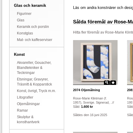
Glas och keramik
Läs om andra konstnärer och desi
Figuriner
Glas
Sålda föremål av Rose-M
Keramik och porslin
Hitta fler föremål av
Rose-Marie Klin
Konstglas
Mat- och kaffeserviser
Konst
Akvareller, Gouacher,
Blandtekniker &
Teckningar
Etsningar, Gravyrer,
Träsnitt & Kopparstick
2074
Oljemålning
208
Konst, övrigt, Tryck m.m.
Litografier
Rose-Marie Klintman (f.
Rose
1957), Sverige. Signerad, ..//
1957
Oljemålningar
Såld:
1.600 kr
Sål
Ramar
Såldes den 16 juni 2025
Såld
Skulptur &
konsthantverk