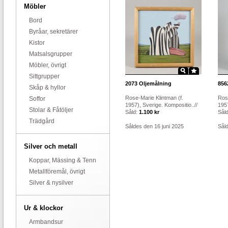
Möbler
Bord
Byråar, sekretärer
Kistor
Matsalsgrupper
Möbler, övrigt
Sittgrupper
2073
Oljemålning
856
Skåp & hyllor
Rose-Marie Klintman (f.
Rose
Soffor
1957), Sverige. Kompositio..//
1957
Stolar & Fåtöljer
Såld:
1.100 kr
Sål
Trädgård
Såldes den 16 juni 2025
Såld
Silver och metall
Koppar, Mässing & Tenn
Metallföremål, övrigt
Silver & nysilver
Ur & klockor
Armbandsur