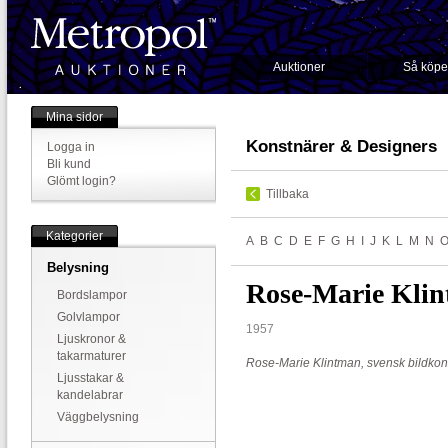
Auktioner
Så köpe
Mina sidor
Konstnärer & Designers
Logga in
Bli kund
Glömt login?
Tillbaka
Kategorier
A
B
C
D
E
F
G
H
I
J
K
L
M
N
Belysning
Rose-Marie Kli
Bordslampor
Golvlampor
1957
Ljuskronor &
takarmaturer
Rose-Marie Klintman, svensk bildkon
Ljusstakar &
kandelabrar
Väggbelysning