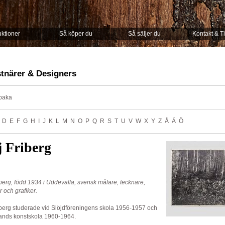
ktioner
Så köper du
Så säljer du
Kontakt & T
tnärer & Designers
lbaka
D
E
F
G
H
I
J
K
L
M
N
O
P
Q
R
S
T
U
V
W
X
Y
Z
Å
Ä
Ö
 Friberg
berg, född 1934 i Uddevalla, svensk målare, tecknare,
r och grafiker.
iberg studerade vid Slöjdföreningens skola 1956-1957 och
lands konstskola 1960-1964.