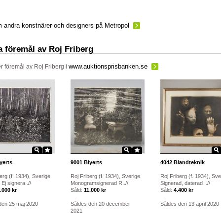
 andra konstnärer och designers på Metropol
a föremål av Roj Friberg
www.auktionsprisbanken.se
ler föremål av
Roj Friberg
i
yerts
9001
Blyerts
4042
Blandteknik
erg (f. 1934), Sverige.
Roj Friberg (f. 1934), Sverige.
Roj Friberg (f. 1934), Sve
Ej signera..//
Monogramsignerad R..//
Signerad, daterad ..//
.000 kr
Såld:
11.000 kr
Såld:
4.400 kr
den 25 maj 2020
Såldes den 20 december
Såldes den 13 april 2020
2021