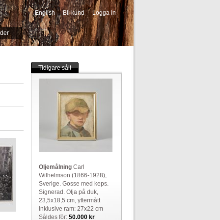
English
Bli kund
Logga in
-->
ider
Tidigare sålt
Oljemålning
Carl
Wilhelmson (1866-1928),
Sverige. Gosse med keps.
Signerad. Olja på duk,
23,5x18,5 cm, yttermått
inklusive ram: 27x22 cm
Såldes för:
50.000 kr