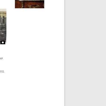
ppl
2011