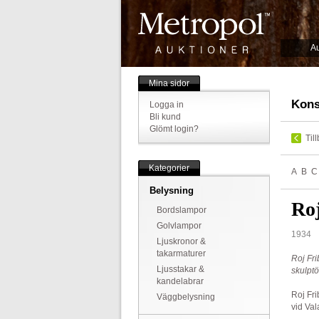
Au
Mina sidor
Kons
Logga in
Bli kund
Glömt login?
Til
Kategorier
A
B
C
Belysning
Roj
Bordslampor
Golvlampor
1934
Ljuskronor &
takarmaturer
Roj Fri
Ljusstakar &
skulptö
kandelabrar
Roj Fr
Väggbelysning
vid Va