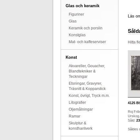
Glas och keramik
Figuriner
Läs om
Glas
Keramik och porslin
Såld
Konstglas
Mat- och kaffeserviser
Hitta f
Konst
Akvareller, Gouacher,
Blandtekniker &
Teckningar
Etsningar, Gravyrer,
Träsnitt & Kopparstick
Konst, övrigt, Tryck m.m.
Litografier
4125
Bl
Oljemålningar
Roj Frib
Ramar
Urskog. 
Såld:
23
Skulptur &
konsthantverk
Såldes 