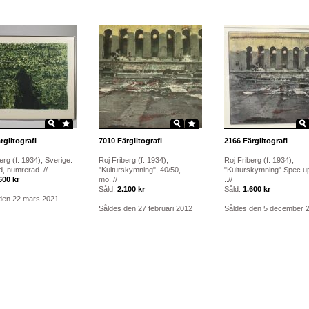
rglitografi
7010
Färglitografi
2166
Färglitografi
erg (f. 1934), Sverige.
Roj Friberg (f. 1934),
Roj Friberg (f. 1934),
, numrerad..//
"Kulturskymning", 40/50,
"Kulturskymning" Spec u
600 kr
mo..//
..//
Såld:
2.100 kr
Såld:
1.600 kr
den 22 mars 2021
Såldes den 27 februari 2012
Såldes den 5 december 