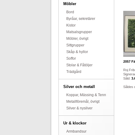
Möbler
Bord
Byråar, sekretärer
Kistor
Matsalsgrupper
Möbler, övrigt
Sittgrupper
Skåp & hyllor
Soffor
2057
Fä
Stolar & Fåtöljer
Roj Frib
Trädgård
Signerad
Såld:
3.
Silver och metall
Såldes 
Koppar, Mässing & Tenn
Metallföremål, övrigt
Silver & nysilver
Ur & klockor
Armbandsur