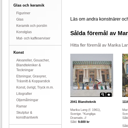
Glas och keramik
Figuriner
Läs om andra konstnärer oc
Glas
Keramik och porslin
Sålda föremål av Ma
Konstglas
Mat- och kaffeserviser
Hitta fler föremål av
Marika La
Konst
Akvareller, Gouacher,
Blandtekniker &
Teckningar
Etsningar, Gravyrer,
Träsnitt & Kopparstick
Konst, övrigt, Tryck m.m.
Litografier
Oljemålningar
2041
Blandteknik
111
Ramar
Marika Lang (f. 1961),
Mari
Skulptur &
Sverige. "Kungliga
Sver
konsthantverk
Dramatis..//
Sål
Såld:
9.600 kr
Såld