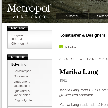
Auktioner
Så köpe
Mina sidor
Konstnärer & Designers
Logga in
Bli kund
Glömt login?
Tillbaka
Kategorier
A
B
C
D
E
F
G
H
I
J
K
L
M
N
Belysning
Marika Lang
Bordslampor
Golvlampor
1961
Ljuskronor &
takarmaturer
Marika Lang, född 1961 i Göte
Ljusstakar &
grafiker och illustratör.
kandelabrar
Väggbelysning
Marika Lang studerade på Kon