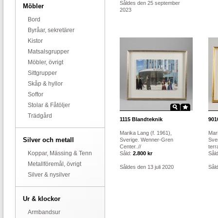
Såldes den 25 september
Möbler
2023
Bord
Byråar, sekretärer
Kistor
Matsalsgrupper
Möbler, övrigt
Sittgrupper
Skåp & hyllor
Soffor
Stolar & Fåtöljer
Trädgård
1115
Blandteknik
901
Marika Lang (f. 1961),
Mari
Silver och metall
Sverige. Wenner-Gren
Sve
Center..//
terr
Koppar, Mässing & Tenn
Såld:
2.800 kr
Sål
Metallföremål, övrigt
Såldes den 13 juli 2020
Sål
Silver & nysilver
Ur & klockor
Armbandsur