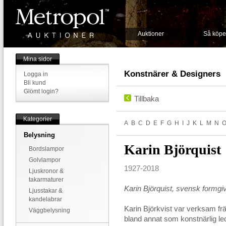
Auktioner
Så köpe
Mina sidor
Konstnärer & Designers
Logga in
Bli kund
Glömt login?
Tillbaka
Kategorier
A
B
C
D
E
F
G
H
I
J
K
L
M
N
Belysning
Karin Björquist
Bordslampor
Golvlampor
1927-2018
Ljuskronor &
takarmaturer
Karin Björquist, svensk formgi
Ljusstakar &
kandelabrar
Karin Björkvist var verksam f
Väggbelysning
bland annat som konstnärlig l