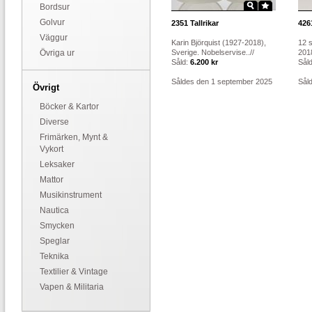
Bordsur
Golvur
2351
Tallrikar
426
Väggur
Karin Björquist (1927-2018),
12 s
Övriga ur
Sverige. Nobelservise..//
2018
Såld:
6.200 kr
Sål
Såldes den 1 september 2025
Sål
Övrigt
Böcker & Kartor
Diverse
Frimärken, Mynt &
Vykort
Leksaker
Mattor
Musikinstrument
Nautica
Smycken
Speglar
Teknika
Textilier & Vintage
Vapen & Militaria