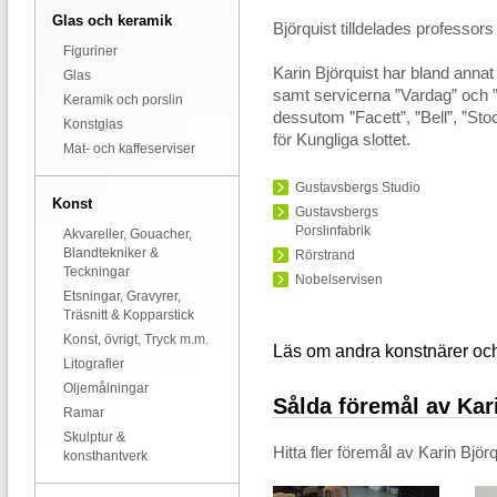
Glas och keramik
Björquist tilldelades professor
Figuriner
Karin Björquist har bland annat 
Glas
samt servicerna ”Vardag” och 
Keramik och porslin
dessutom ”Facett”, ”Bell”, ”St
Konstglas
för Kungliga slottet.
Mat- och kaffeserviser
Gustavsbergs Studio
Konst
Gustavsbergs
Porslinfabrik
Akvareller, Gouacher,
Blandtekniker &
Rörstrand
Teckningar
Nobelservisen
Etsningar, Gravyrer,
Träsnitt & Kopparstick
Konst, övrigt, Tryck m.m.
Läs om andra konstnärer oc
Litografier
Oljemålningar
Sålda föremål av Kar
Ramar
Skulptur &
Hitta fler föremål av
Karin Björq
konsthantverk