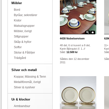
Möbler
Bord
Byråar, sekretärer
Kistor
Matsalsgrupper
Möbler, övrigt
Sittgrupper
4430
Nobelservisen
628
Skåp & hyllor
48 del, 6 st kuvert a 8 del,
11+ 
Soffor
Karin Björquist (f. 1..//
Kari
Såld:
12.500 kr
Sål
Stolar & Fåtöljer
Trädgård
Såldes den 12 december
Sål
2011
Silver och metall
Koppar, Mässing & Tenn
Metallföremål, övrigt
Silver & nysilver
Ur & klockor
Armbandsur