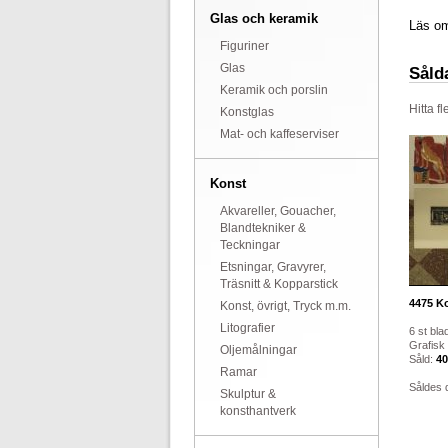
Glas och keramik
Läs om
Figuriner
Glas
Såld
Keramik och porslin
Hitta f
Konstglas
Mat- och kaffeserviser
Konst
Akvareller, Gouacher,
Blandtekniker &
Teckningar
Etsningar, Gravyrer,
Träsnitt & Kopparstick
4475
Ko
Konst, övrigt, Tryck m.m.
Litografier
6 st bla
Grafisk 
Oljemålningar
Såld:
40
Ramar
Såldes 
Skulptur &
konsthantverk