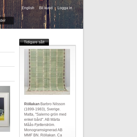
English
Bli kund
Logga in
-->
ider
Tidigare sålt
Röllakan
Barbro Nilsson
(1899-1983), Sverige.
Matta, "Salerno grön med
enkel bård". AB Märta
Måås-Fjetterström.
Monogramsignerad AB
MMF BN. Röllakan. Ca