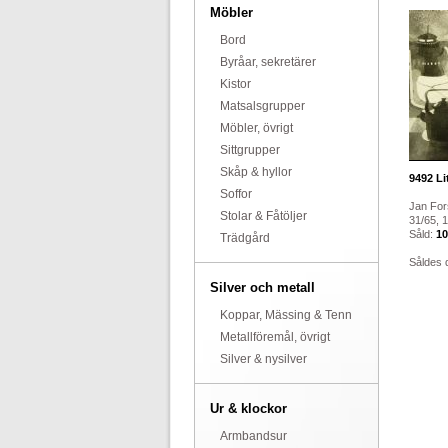
Möbler
Bord
Byråar, sekretärer
Kistor
Matsalsgrupper
Möbler, övrigt
Sittgrupper
Skåp & hyllor
9492
Li
Soffor
Jan Fors
Stolar & Fåtöljer
31/65, 1
Såld:
10
Trädgård
Såldes 
Silver och metall
Koppar, Mässing & Tenn
Metallföremål, övrigt
Silver & nysilver
Ur & klockor
Armbandsur