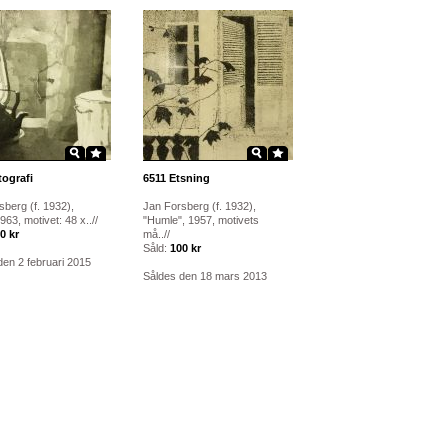
tografi
6511
Etsning
berg (f. 1932),
Jan Forsberg (f. 1932),
963, motivet: 48 x..//
"Humle", 1957, motivets
0 kr
må..//
Såld:
100 kr
den 2 februari 2015
Såldes den 18 mars 2013