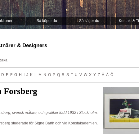
ktioner
Så köper du
Så säljer du
Kontakt & T
tnärer & Designers
lbaka
D
E
F
G
H
I
J
K
L
M
N
O
P
Q
R
S
T
U
V
W
X
Y
Z
Å
Ä
Ö
n Forsberg
sberg, svensk målare, och grafiker född 1932 i Stockholm.
rsberg studerade för Signe Barth och vid Konstakademien.