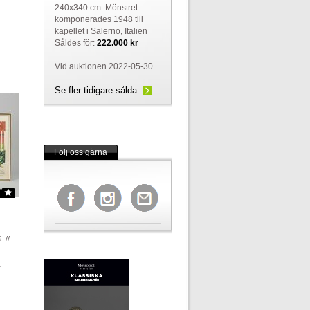
240x340 cm. Mönstret
komponerades 1948 till
kapellet i Salerno, Italien
Såldes för:
222.000 kr
Vid auktionen 2022-05-30
Se fler tidigare sålda
Följ oss gärna
.//
r