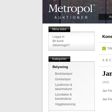
Au
Mina sidor
Kons
Logga in
Bli kund
Glömt login?
Til
Kategorier
A
B
C
Belysning
Ja
Bordslampor
Golvlampor
1932
Ljuskronor &
takarmaturer
Jan For
Ljusstakar &
kandelabrar
Jan Fo
Väggbelysning