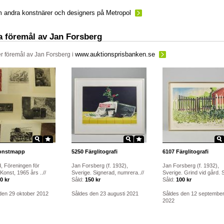
 andra konstnärer och designers på Metropol
a föremål av Jan Forsberg
www.auktionsprisbanken.se
ler föremål av
Jan Forsberg
i
nstmapp
5250
Färglitografi
6107
Färglitografi
d, Föreningen för
Jan Forsberg (f. 1932),
Jan Forsberg (f. 1932),
Konst, 1965 års ..//
Sverige. Signerad, numrera..//
Sverige. Grind vid gård. S.
0 kr
Såld:
150 kr
Såld:
100 kr
den 29 oktober 2012
Såldes den 23 augusti 2021
Såldes den 12 septembe
2022