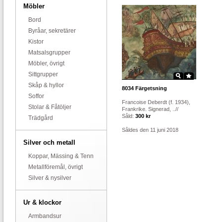
Möbler
Bord
Byråar, sekretärer
Kistor
Matsalsgrupper
Möbler, övrigt
Sittgrupper
Skåp & hyllor
8034
Färgetsning
Soffor
Francoise Deberdt (f. 1934),
Stolar & Fåtöljer
Frankrike. Signerad, ..//
Såld:
300 kr
Trädgård
Såldes den 11 juni 2018
Silver och metall
Koppar, Mässing & Tenn
Metallföremål, övrigt
Silver & nysilver
Ur & klockor
Armbandsur