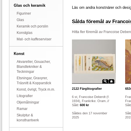
Glas och keramik
Läs om andra konstnärer och desi
Figuriner
Glas
Sålda föremål av Francoi
Keramik och porslin
Hitta fler föremål av
Francoise Deber
Konstglas
Mat- och kaffeserviser
Konst
Akvareller, Gouacher,
Blandtekniker &
Teckningar
Etsningar, Gravyrer,
Träsnitt & Kopparstick
2122
Färglitografier
653
Konst, övrigt, Tryck m.m.
Litografier
6 st, Francoise Deberdt (f.
Fran
1934), Frankrike. Oram..//
Fran
Oljemålningar
Såld:
600 kr
Sål
Ramar
Såldes den 17 november
Sål
Skulptur &
2025
201
konsthantverk