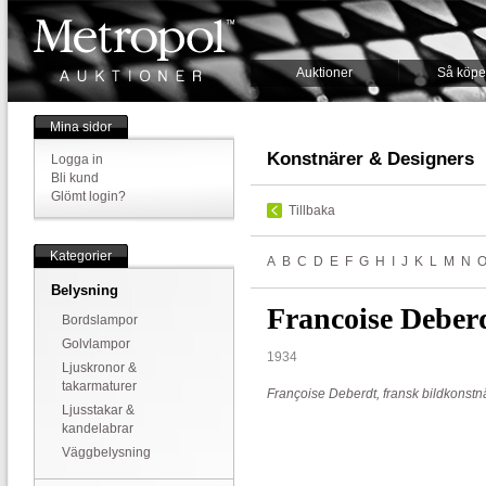
Auktioner
Så köpe
Mina sidor
Konstnärer & Designers
Logga in
Bli kund
Glömt login?
Tillbaka
Kategorier
A
B
C
D
E
F
G
H
I
J
K
L
M
N
Belysning
Francoise Deber
Bordslampor
Golvlampor
1934
Ljuskronor &
takarmaturer
Françoise Deberdt, fransk bildkonstn
Ljusstakar &
kandelabrar
Väggbelysning