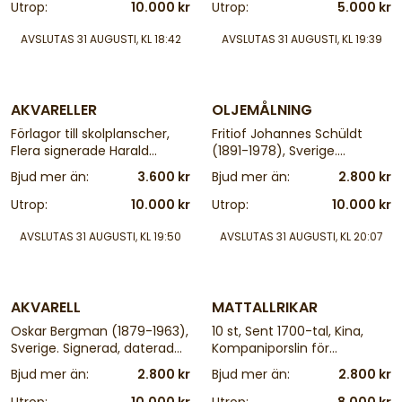
Utrop:
10.000 kr
Utrop:
5.000 kr
AVSLUTAS
31 AUGUSTI, KL 18:42
AVSLUTAS
31 AUGUSTI, KL 19:39
25 d
25 d
AKVARELLER
OLJEMÅLNING
Förlagor till skolplanscher,
Fritiof Johannes Schüldt
Flera signerade Harald
(1891-1978), Sverige.
Wiberg, 38x29, - 48x34 cm,
Signerad, daterad -22,
Bjud mer än:
3.600 kr
Bjud mer än:
2.800 kr
oramad
Sydländskt landskap. Olja på
pannå, 38x48 cm, yttermått
Utrop:
10.000 kr
Utrop:
10.000 kr
inklusive ram: 49x60
AVSLUTAS
31 AUGUSTI, KL 19:50
AVSLUTAS
31 AUGUSTI, KL 20:07
25 d
25 d
AKVARELL
MATTALLRIKAR
Oskar Bergman (1879-1963),
10 st, Sent 1700-tal, Kina,
Sverige. Signerad, daterad
Kompaniporslin för
1956, "Gamla hus vid
Europeiska marknaden,
Bjud mer än:
2.800 kr
Bjud mer än:
2.800 kr
Dannviken, Vinter", 34x40
monogram. Diameter: 24 ca
cm, yttermått inklusive ram: