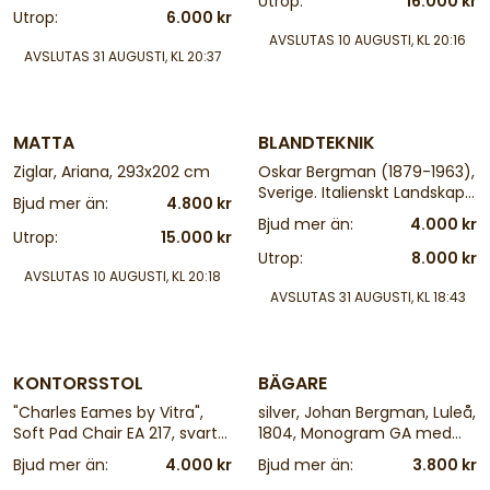
Utrop:
16.000 kr
Utrop:
6.000 kr
inklusive ram: 29x33 cm
AVSLUTAS
10 AUGUSTI, KL 20:16
AVSLUTAS
31 AUGUSTI, KL 20:37
4 d
25 d
MATTA
BLANDTEKNIK
Ziglar, Ariana, 293x202 cm
Oskar Bergman (1879-1963),
Sverige. Italienskt Landskap.
Bjud mer än:
4.800 kr
Signerad, daterad 1803 1009.
Bjud mer än:
4.000 kr
Blandteknik, 17,5x12 cm,
Utrop:
15.000 kr
yttermått inklusive ram:
Utrop:
8.000 kr
29x24 cm
AVSLUTAS
10 AUGUSTI, KL 20:18
AVSLUTAS
31 AUGUSTI, KL 18:43
25 d
25 d
KONTORSSTOL
BÄGARE
"Charles Eames by Vitra",
silver, Johan Bergman, Luleå,
Soft Pad Chair EA 217, svart
1804, Monogram GA med
läder och tyg, gjuten
kungakrona, delvis förgylld.
Bjud mer än:
4.000 kr
Bjud mer än:
3.800 kr
aluminium, ställbar
Höjd: 19,5 cm. Vikt: 315g