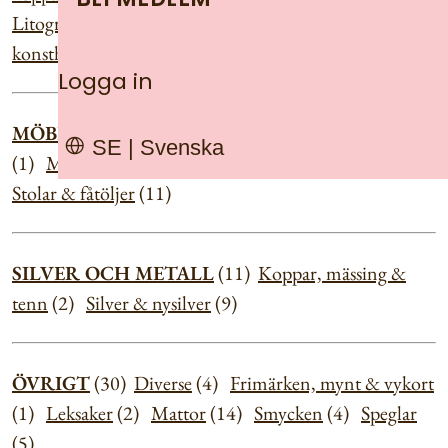
Litografier
(25)
Oljemålningar
(48)
Skulptur &
konsthantverk
(3)
Logga in
MÖBLER
(35)
Bord
(9)
Byråar, sekretärer
(7)
Kistor
SE | Svenska
(1)
Möbler, övrigt
(2)
Skåp & hyllor
(4)
Soffor
(1)
Stolar & fåtöljer
(11)
SILVER OCH METALL
(11)
Koppar, mässing &
tenn
(2)
Silver & nysilver
(9)
ÖVRIGT
(30)
Diverse
(4)
Frimärken, mynt & vykort
(1)
Leksaker
(2)
Mattor
(14)
Smycken
(4)
Speglar
(5)