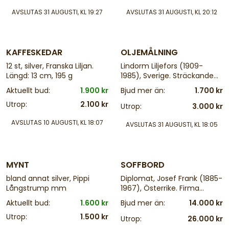
67x80 cm
AVSLUTAS
31 AUGUSTI, KL 19:27
AVSLUTAS
31 AUGUSTI, KL 20:12
4 d
25 d
KAFFESKEDAR
OLJEMÅLNING
12 st, silver, Franska Liljan.
Lindorm Liljefors (1909-
Längd: 13 cm, 195 g
1985), Sverige. Sträckande
änder. Signerad. Olja på
Aktuellt bud:
1.900 kr
Bjud mer än:
1.700 kr
pannå, 32x44 cm, yttermått
Utrop:
2.100 kr
inklusive ram: 44x56 cm
Utrop:
3.000 kr
AVSLUTAS
10 AUGUSTI, KL 18:07
AVSLUTAS
31 AUGUSTI, KL 18:05
4 d
25 d
MYNT
SOFFBORD
bland annat silver, Pippi
Diplomat, Josef Frank (1885-
Långstrump mm
1967), Österrike. Firma
Svenskt Tenn. Mahogny, ej
Aktuellt bud:
1.600 kr
Bjud mer än:
14.000 kr
märkt, Bredd: 105 cm. Djup:
Utrop:
1.500 kr
105 cm. Höjd: 48 cm
Utrop:
26.000 kr