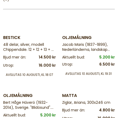
4 d
4 d
BESTICK
OLJEMÅLNING
48 delar, silver, modell
Jacob Maris (1837-1899),
Chippendale. 12 + 12 + 13 + 9
Nederländerna, landskap
+ 2 st, Längd: 10-20,5. Vikt:
med figurer. Signerad,
Bjud mer än:
14.500 kr
Aktuellt bud:
5.200 kr
1680g brutto, varav knivar
30,5x38,5, yttermått
Utrop:
6.500 kr
740g ca
inklusive ram: 35x43,5
Utrop:
16.000 kr
AVSLUTAS
10 AUGUSTI, KL 19:31
AVSLUTAS
10 AUGUSTI, KL 18:07
25 d
4 d
OLJEMÅLNING
MATTA
Bert Håge Häverö (1932-
Ziglar, Ariana, 300x246 cm
2014), Sverige. "Blidösund".
Bjud mer än:
4.800 kr
Signerad, daterad 1971. Olja
Aktuellt bud:
5.200 kr
på duk, 22x26 cm, yttermått