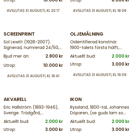
Utrop:
10.000 kr
Utrop:
8.000 kr
47x54 cm
AVSLUTAS
31 AUGUSTI, KL 20:17
AVSLUTAS
31 AUGUSTI, KL 18:09
25 d
25 d
SCREENPRINT
OLJEMÅLNING
Sol Lewitt (1928-2007).
Oidentifierad konstnär.
Signerad, numrerad 24/50,
1900-talets första hälft,
"Lines & Colors Straight, Not-
Bymotiv, fransk duk, otydlig
Bjud mer än:
2.800 kr
Aktuellt bud:
2.000 kr
Straight & Broken Lines Using
signatur. Olja på duk, 51x63
Utrop:
3.000 kr
All Combinations of Black,
cm, yttermått inklusive ram:
Utrop:
10.000 kr
White, Yellow, Red and Blue
65x76
AVSLUTAS
31 AUGUSTI, KL 19:09
for Lines and Intervals Sol
AVSLUTAS
31 AUGUSTI, KL 18:41
Lewitt 1977", yttermått
25 d
25 d
inklusive ram: 77x77 cm
AKVARELL
IKON
Eric Hallström (1893-1946),
Ryssland, 1800-tal, Johannes
Sverige. Trädgård,
Döparen, (se guds lam som
dubbelsignerad. Akvarell,
bär världens synder),
Aktuellt bud:
2.000 kr
Aktuellt bud:
2.000 kr
bildmått: 47x62 cm,
yttermått inklusive ram:
Utrop:
3.000 kr
Utrop:
3.000 kr
yttermått inklusive ram:
35x31 cm