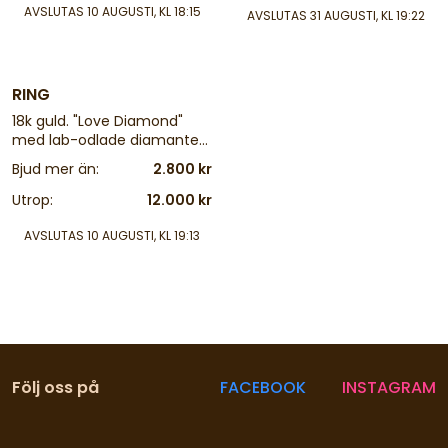
AVSLUTAS
10 AUGUSTI, KL 18:15
AVSLUTAS
31 AUGUSTI, KL 19:22
4 d
RING
18k guld. "Love Diamond"
med lab-odlade diamanter,
1,54 ct. Bruttovikt: 4,6 g.
Bjud mer än:
2.800 kr
Ringmått: 15,7
Utrop:
12.000 kr
AVSLUTAS
10 AUGUSTI, KL 19:13
Följ oss på
FACEBOOK
INSTAGRAM