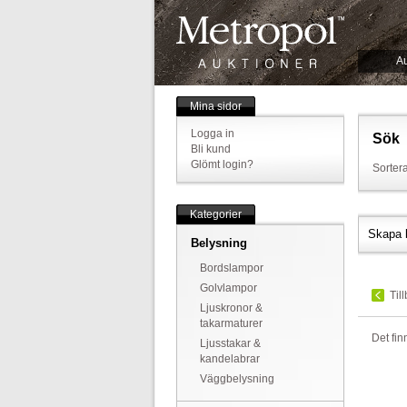
Au
Mina sidor
Logga in
Sök
Bli kund
Glömt login?
Sortera
Kategorier
Skapa 
Belysning
Bordslampor
Golvlampor
Til
Ljuskronor &
takarmaturer
Det fin
Ljusstakar &
kandelabrar
Väggbelysning