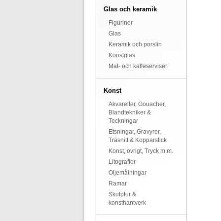
Glas och keramik
Figuriner
Glas
Keramik och porslin
Konstglas
Mat- och kaffeserviser
Konst
Akvareller, Gouacher,
Blandtekniker &
Teckningar
Etsningar, Gravyrer,
Träsnitt & Kopparstick
Konst, övrigt, Tryck m.m.
Litografier
Oljemålningar
Ramar
Skulptur &
konsthantverk