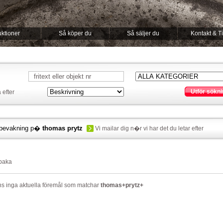
ktioner
Så köper du
Så säljer du
Kontakt & T
Utför sökni
 efter
bevakning p�
thomas prytz
Vi mailar dig n�r vi har det du letar efter
lbaka
ns inga aktuella föremål som matchar
thomas+prytz+