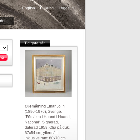
English
Bli kund
Logga in
-->
ider
Tidigare sålt
ng
Oljemålning
Einar Jolin
(1890-1976), Sverige.
"Försäkra i Haand i Haand,
National". Signerad,
daterad 1959. Olja på duk,
67x54 cm, yttermått
inklusive ram: 80x70 cm