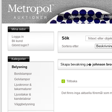
Auktioner
Så köpe
Mina sidor
Logga in
Sök
Bli kund
Glömt login?
Sortera efter
Kategorier
Skapa bevakning p�
johnson bro
Belysning
Bordslampor
Golvlampor
Tillbaka
Ljuskronor &
takarmaturer
Det finns inga aktuella föremål som 
Ljusstakar &
kandelabrar
Väggbelysning