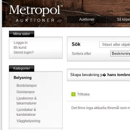
Auktioner
Så köpe
Mina sidor
Logga in
Sök
Bli kund
Glömt login?
Sortera efter
Kategorier
Skapa bevakning p�
hans tombr
Belysning
Bordslampor
Golvlampor
Tillbaka
Ljuskronor &
takarmaturer
Det finns inga aktuella föremål som 
Ljusstakar &
kandelabrar
Väggbelysning